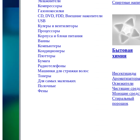
Увлажнители
Спиртные напи
Компрессоры
Газонокосилки
CD, DVD, FDD, Внешние накопители
USB
Кулеры и вентиляторы
Процессоры
Корпуса и блоки питания
Ванны
Компьютеры
Бытовая
Кондиционеры
химия
Плоттеры
Бумага
Радиотелефоны
Машинки для стрижки волос
Инсектициды
Тонеры
Ароматизатор
Для самых маленьких
Освежители
Полочные
Чистящие сред
Фены
Моющие средс
Стиральный
порошок