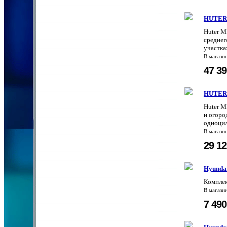
HUTER
Huter M
среднег
участка
В магази
47 3
HUTER
Huter M
и огоро
одноцил
В магази
29 1
Hyundai
Комплек
В магази
7 49