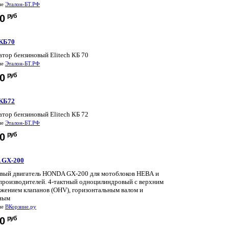
не
Эталон-БТ.РФ
руб
00
 КБ70
атор бензиновый Elitech КБ 70
не
Эталон-БТ.РФ
руб
70
 КБ72
атор бензиновый Elitech КБ 72
не
Эталон-БТ.РФ
руб
10
 GX-200
вый двигатель HONDA GX-200 для мотоблоков НЕВА и
производителей. 4-тактный одноцилиндровый с верхним
жением клапанов (ОНV), горизонтальным валом и
ным
не
ВКорзине.ру
руб
90