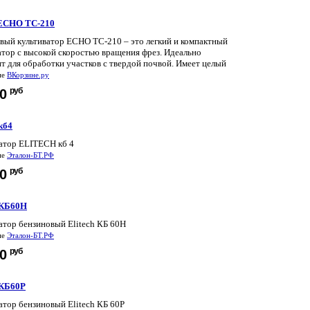
ЕСНО ТС-210
вый культиватор ЕСНО ТС-210 – это легкий и компактный
атор с высокой скоростью вращения фрез. Идеально
т для обработки участков с твердой почвой. Имеет целый
не
ВКорзине.ру
руб
50
 кб4
атор ELITECH кб 4
не
Эталон-БТ.РФ
руб
50
 КБ60Н
атор бензиновый Elitech КБ 60Н
не
Эталон-БТ.РФ
руб
00
 КБ60Р
атор бензиновый Elitech КБ 60Р