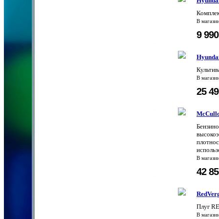
Hyundai
Комплек
В магази
9 99
Hyunda
Культив
В магази
25 4
McCull
Бензин
высокоэ
плотнос
использ
В магази
42 8
RedVer
Плуг R
В магази