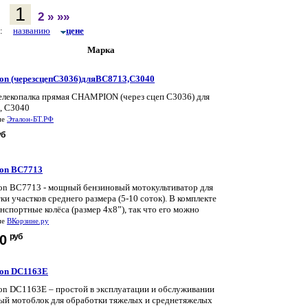
1
2
»
»»
по:
названию
цене
Марка
on (черезсцепC3036)дляBC8713,C3040
лекопалка прямая CHAMPION (через сцеп C3036) для
, C3040
не
Эталон-БТ.РФ
уб
on BC7713
n BC7713 - мощный бензиновый мотокультиватор для
ки участков среднего размера (5-10 соток). В комплекте
анспортные колёса (размер 4х8”), так что его можно
не
ВКорзине.ру
руб
00
on DC1163E
n DC1163E – простой в эксплуатации и обслуживании
ый мотоблок для обработки тяжелых и среднетяжелых