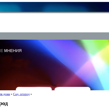
ля дома
»
Сад, огород
»
род