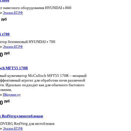
 s800
т навесного оборудования HYUNDAI s 800
не
Эталон-БТ.РФ
руб
0
i т700
атор бензиновый HYUNDAI т 700
не
Эталон-БТ.РФ
руб
90
och MFT55 170R
овый культиватор McCulloch MFT55 170R – мощный
ффективный агрегат для обработки почв различной
ти. Идеально подходит как для обычного бытового
ования,
не
ВКорзине.ру
руб
50
g RedVergдлямотоблоков
EDVERG RedVerg для мотоблоков
не
Эталон-БТ.РФ