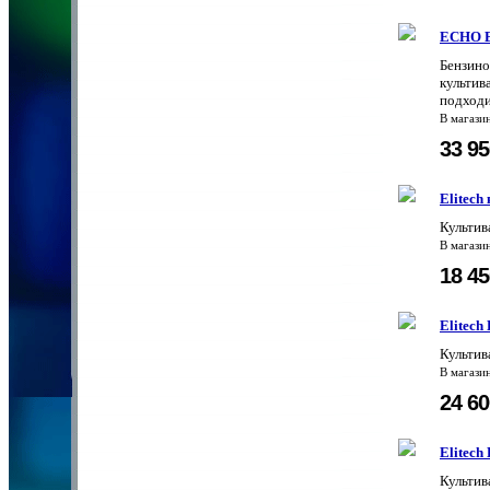
ECHO 
Бензино
культив
подходи
В магази
33 9
Elitech
Культив
В магази
18 4
Elitech
Культив
В магази
24 6
Elitech
Культив