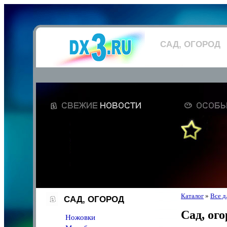
САД, ОГОРОД
Каталог
»
Все д
САД, ОГОРОД
Сад, ого
Ножовки