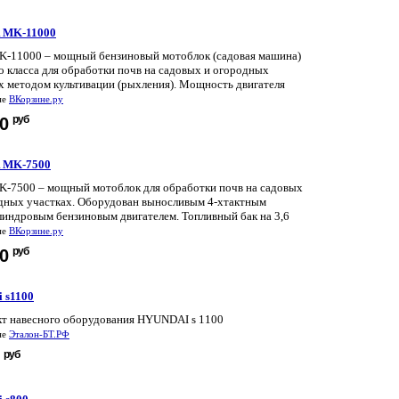
 MK-11000
K-11000 – мощный бензиновый мотоблок (садовая машина)
о класса для обработки почв на садовых и огородных
х методом культивации (рыхления). Мощность двигателя
не
ВКорзине.ру
руб
90
 MK-7500
K-7500 – мощный мотоблок для обработки почв на садовых
дных участках. Оборудован выносливым 4-хтактным
индровым бензиновым двигателем. Топливный бак на 3,6
не
ВКорзине.ру
руб
20
 s1100
т навесного оборудования HYUNDAI s 1100
не
Эталон-БТ.РФ
руб
0