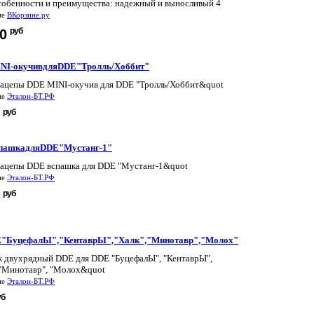
собенности и преимущества: надежный и выносливый 4
не
ВКорзине.ру
руб
90
NI-окучивдляDDE"Тролль/Хоббит"
ацепы DDE MINI-окучив для DDE "Тролль/Хоббит&quot
не
Эталон-БТ.РФ
руб
1
пашкадляDDE"Мустанг-1"
ацепы DDE вспашка для DDE "Мустанг-1&quot
не
Эталон-БТ.РФ
руб
8
"БуцефалЫ","КентаврЫ","Халк","Минотавр","Молох"
 двухрядный DDE для DDE "БуцефалЫ", "КентаврЫ",
 "Минотавр", "Молох&quot
не
Эталон-БТ.РФ
уб