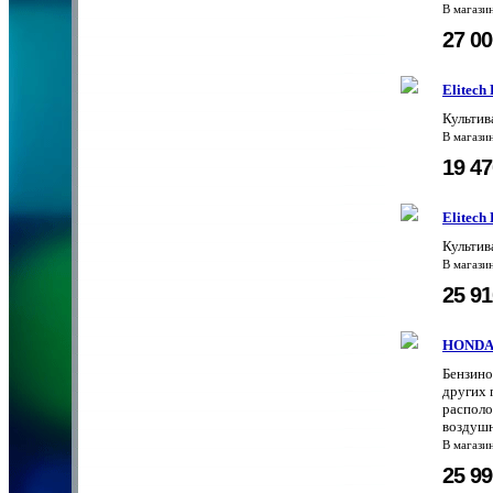
В магази
27 0
Elitech
Культив
В магази
19 4
Elitech
Культив
В магази
25 9
HONDA
Бензино
других 
располо
воздуш
В магази
25 9