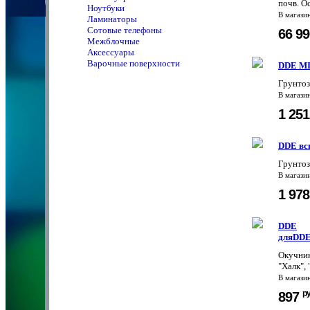
почв. О
Ноутбуки
В магази
Ламинаторы
Сотовые телефоны
66 9
Межблочные
Аксессуары
Варочные поверхности
DDE MI
Грунтоз
В магази
1 25
DDE вс
Грунтоз
В магази
1 97
DDE
дляDDE
Окучник
"Халк",
В магази
р
897