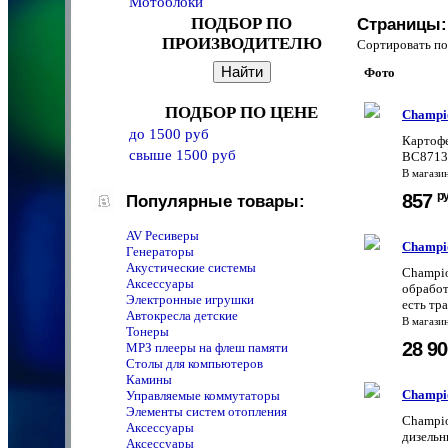
Мотоблоки
ПОДБОР ПО
Страницы:
ПРОИЗВОДИТЕЛЮ
Сортировать 
Фото
ПОДБОР ПО ЦЕНЕ
Champi
до 1500 руб
Картофе
свыше 1500 руб
BC8713
В магази
р
857
Популярные товары:
AV Ресиверы
Champi
Генераторы
Акустические системы
Champio
Аксессуары
обработ
Электронные игрушки
есть тр
Автокресла детские
В магази
Тонеры
28 9
MPЗ плееры на флеш памяти
Столы для компьютеров
Камины
Champi
Управляемые коммутаторы
Элементы систем отопления
Champio
Аксессуары
дизельн
Аксессуары