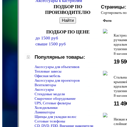
Аксессуары к кастрюлям
ПОДБОР ПО
Страницы:
ПРОИЗВОДИТЕЛЮ
Сортировать 
Фото
ПОДБОР ПО ЦЕНЕ
Кастрюл
до 1500 руб
ручками
свыше 1500 руб
идеальн
тушения
В магази
Популярные товары:
19 5
Аксессуары для объективов
Тепловые завесы
Офисная мебель
Стальна
Аксессуары для проекторов
крышкой
Вентиляторы
идеальн
Аксессуары
тушения
Стендовые модели
В магази
Сварочное оборудование
11 4
UPS, Сетевые фильтры
Холодильники
Ламинаторы
Щипцы для укладки волос
Низкая 
Сотовые телефоны
слойная
CD, DVD, FDD, Внешние накопители