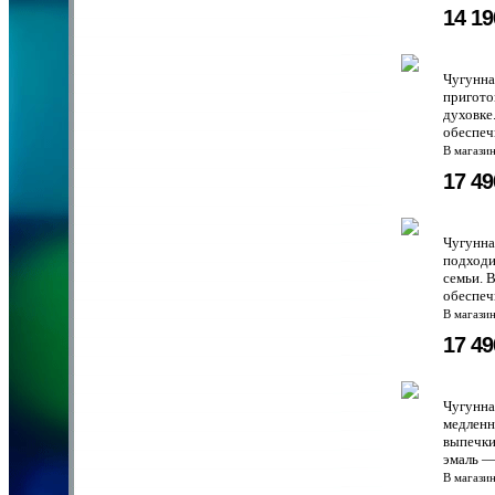
14 1
Чугунна
пригото
духовке
обеспеч
В магази
17 4
Чугунна
подходи
семьи. 
обеспеч
В магази
17 4
Чугунна
медленн
выпечки
эмаль —
В магази