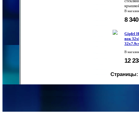
стеклян
крышко
В магази
8 34
Gipfel 
вок 32х
32х7.9с
В магази
12 2
Страницы: