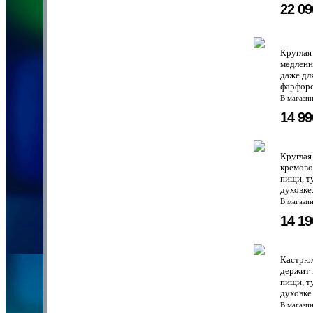
22 0
Круглая
медленн
даже дл
фарфоро
В магази
14 9
Круглая
кремово
пищи, т
духовке
В магази
14 1
Кастрюл
держит 
пищи, т
духовке.
В магази