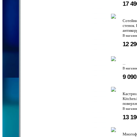
17 4
Сотейни
стенок.
антикор
В магази
12 2
...
В магази
9 09
Кастрюл
Kitchen
поверхн
В магази
13 1
Многофу