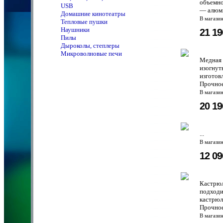
объемно
USB
— алюми
Домашние кинотеатры
В магази
Тепловые пушки
Наушники
21 1
Пилы
Дыроколы, степлеры
Микроволновые печи
Медная 
изогнут
изготов
Прочное
В магази
20 1
...
В магази
12 0
Кастрюл
подходи
кастрюл
Прочное
В магази