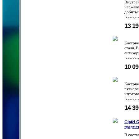
Внутрен
нержаве
добитьс
В магази
13 1
Кастрюл
стали. 
антикор
В магази
10 0
Кастрюл
пятисло
изготов
В магази
14 3
Gipfel
предмет
В состав