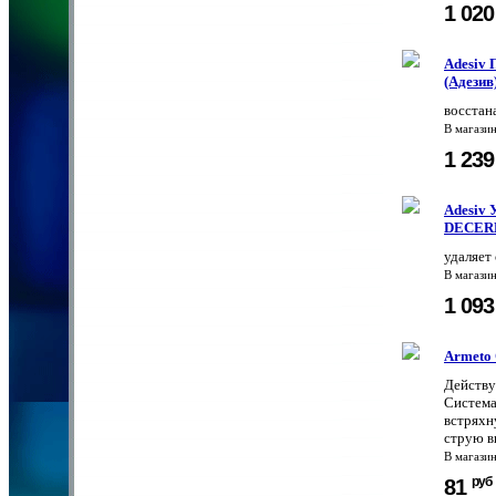
1 02
Adesiv 
(Адезив
восстан
В магази
1 23
Adesiv 
DECER
удаляет
В магази
1 09
Armeto 
Действу
Система
встряхну
струю в
В магази
руб
81