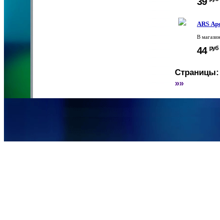
39
ARS Ар
В магази
руб
44
Страницы:
»»