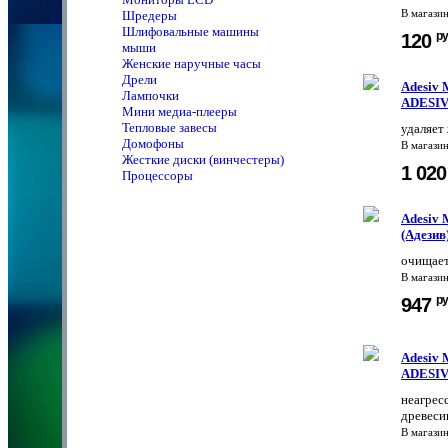
Шредеры
В магази
Шлифовальные машины
ру
120
мыши
Женские наручные часы
Дрели
Adesiv 
Лампочки
ADESIV
Мини медиа-плееры
Тепловые завесы
удаляет 
Домофоны
В магази
Жесткие диски (винчестеры)
1 02
Процессоры
Adesiv 
(Адезив
очищает
В магази
ру
947
Adesiv 
ADESIV 
неагрес
древеси
В магази