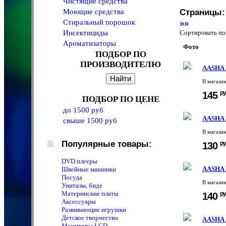
Чистящие средства
Моющие средства
Страницы:
Стиральный порошок
»»
Инсектициды
Сортировать 
Ароматизаторы
Фото
ПОДБОР ПО
ПРОИЗВОДИТЕЛЮ
AASHA 
В магази
ру
145
ПОДБОР ПО ЦЕНЕ
до 1500 руб
AASHA 
свыше 1500 руб
В магази
Популярные товары:
ру
130
DVD плееры
AASHA 
Швейные машинки
Посуда
В магази
Унитазы, биде
Материнские платы
ру
140
Аксессуары
Развивающие игрушки
Детское творчество
AASHA 
Мониторы LCD