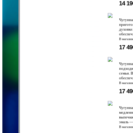
14 1
Чугунна
пригото
духовке
обеспеч
В магази
17 4
Чугунна
подходи
семьи. 
обеспеч
В магази
17 4
Чугунна
медленн
выпечки
эмаль —
В магази