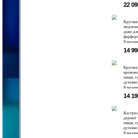
22 0
Круглая
медленн
даже дл
фарфоро
В магази
14 9
Круглая
кремово
пищи, т
духовке
В магази
14 1
Кастрюл
держит 
пищи, т
духовке.
В магази