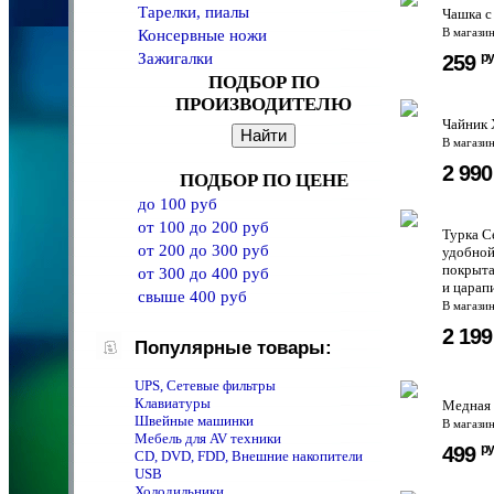
Тарелки, пиалы
Чашка с
Консервные ножи
В магази
Зажигалки
ру
259
ПОДБОР ПО
ПРОИЗВОДИТЕЛЮ
Чайник 
В магази
2 99
ПОДБОР ПО ЦЕНЕ
до 100 руб
от 100 до 200 руб
Турка C
от 200 до 300 руб
удобной
покрыта
от 300 до 400 руб
и царап
свыше 400 руб
В магази
2 19
Популярные товары:
UPS, Сетевые фильтры
Клавиатуры
Медная 
Швейные машинки
В магази
Мебель для AV техники
ру
499
CD, DVD, FDD, Внешние накопители
USB
Холодильники