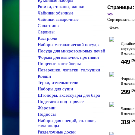
Кухонные наборы
Рюмки, стаканы, чашки
Страницы:
Чайники обычные
»»
Чайники заварочные
Сортировать 
Салатницы
Фото
Сервизы
Кастрюли
Дизайне
Наборы металлической посуды
внутрен
Посуда для микроволновых печей
В магази
Формы для выпечки, противни
ру
449
Пищевые контейнеры
Поварешки, лопатки, толкушки
Ковши
Фирменн
Терки, измельчители
В магази
Наборы для суши
ру
299
Штопоры, аксессуары для бара
Подставки под горячее
Жаровни
Чашка с
Подносы
В магази
Наборы для специй, солонки,
ру
319
сахарницы
Разделочные доски