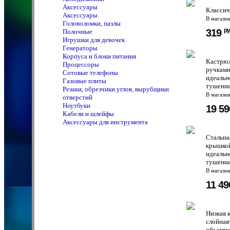
Аксессуары
Классич
Аксессуары
В магази
Головоломки, пазлы
ру
319
Полочные
Игрушки для девочек
Генераторы
Корпуса и блоки питания
Кастрюл
Процессоры
ручками
Сотовые телефоны
идеальн
Газовые плиты
тушения
Резаки, обрезчики углов, вырубщики
В магази
отверстий
Ноутбуки
19 5
Кабели и шлейфы
Аксессуары для инструмента
Стальна
крышкой
идеальн
тушения
В магази
11 4
Низкая 
слойная
объемно