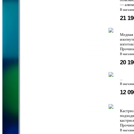
— алюми
В магази
21 1
Медная 
изогнут
изготов
Прочное
В магази
20 1
...
В магази
12 0
Кастрюл
подходи
кастрюл
Прочное
В магази