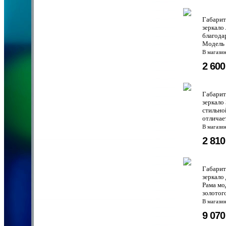
Габарит
зеркало
благода
Модель 
В магази
2 60
Габарит
зеркало
стильно
отличае
В магази
2 81
Габарит
зеркало
Рама мо
золотог
В магази
9 07