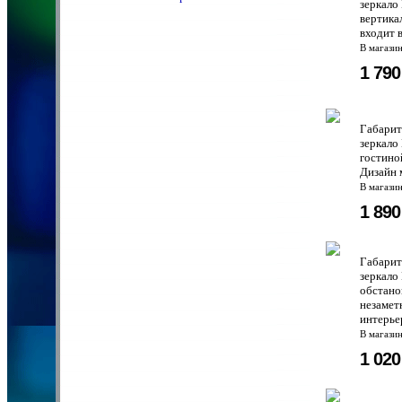
зеркало
вертика
входит 
В магази
1 79
Габарит
зеркало
гостино
Дизайн 
В магази
1 89
Габарит
зеркало
обстано
незамет
интерьер
В магази
1 02