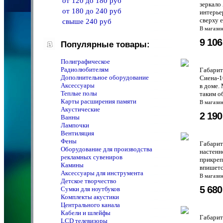
от 120 до 180 руб
зеркало
от 180 до 240 руб
интерье
сверху е
свыше 240 руб
В магази
9 10
Популярные товары:
Полиграфическое
Радиолюбителям
Габарит
Дополнительное оборудование
Сиена-1
Аксессуары
в доме.
Теплые полы
таким о
Карты расширения памяти
В магази
Акустические
2 19
Ванны
Лампочки
Вентиляция
Фены
Габарит
Оборудование для производства
настенн
рекламных сувениров
прикреп
Камины
впишетс
Аксессуары для инструмента
В магази
Детское творчество
5 68
Сумки для ноутбуков
Комплекты акустики
Центрального канала
Кабели и шлейфы
Габарит
LCD телевизоры