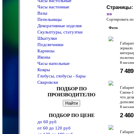
Часы настольные
Часы настенные
Страницы:
Вазы
»»
Пепельницы
Сортировать 
Декоративные изделия
Фото
Скульптуры, статуэтки
Шкатулки
Габарит
Подсвечники
зеркало
Карнизы
интерье
Иконы
полотно
Часы напольные
В магази
Ковры
7 48
Глобусы, глобусы - бары
Сваровски
Габарит
ПОДБОР ПО
Сиена-1
ПРОИЗВОДИТЕЛЮ
что дел
дополне
В магази
2 46
ПОДБОР ПО ЦЕНЕ
до 60 руб
от 60 до 120 руб
Габарит