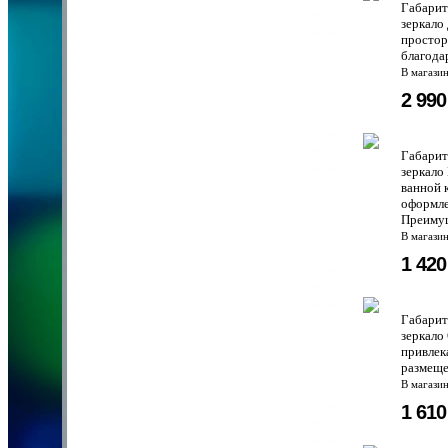
Габарит
зеркало
простор
благода
В магази
2 99
Габарит
зеркало
ванной 
оформле
Преимущ
В магази
1 42
Габарит
зеркало
привлек
размеще
В магази
1 61