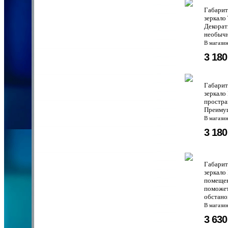
Габарит
зеркало
Декорат
необычн
В магази
3 18
Габарит
зеркало
простра
Преимущ
В магази
3 18
Габарит
зеркало
помещен
поможет
обстанов
В магази
3 63