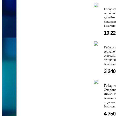
Габарит
зеркало
дизайна
декорат
В магази
10 2
Габарит
зеркало
стильно
прихоже
В магази
3 24
Габари
Очарова
Люкс. М
мотивов
подсветк
В магази
4 75