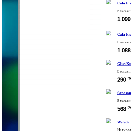
Cafa Fr
В магази
1 09
Cafa Fr
В магази
1 08
Gliss K
В магази
ру
290
Sanosan
В магази
ру
568
Weleda 
Натурал