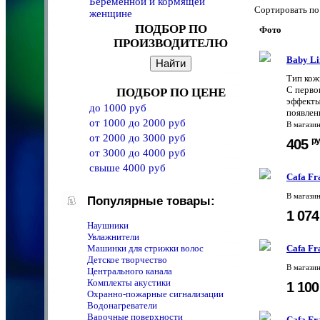
Беременной и кормящей
Сортировать 
женщине
ПОДБОР ПО
Фото
ПРОИЗВОДИТЕЛЮ
Baby Li
Тип кож
С перво
ПОДБОР ПО ЦЕНЕ
эффекты
до 1000 руб
появлен
от 1000 до 2000 руб
В магази
от 2000 до 3000 руб
ру
405
от 3000 до 4000 руб
свыше 4000 руб
Cafa Fr
В магази
Популярные товары:
1 07
Наушники
Увлажнители
Машинки для стрижки волос
Cafa Fr
Детское творчество
В магази
Центрального канала
Комплекты акустики
1 10
Охранно-пожарные сигнализации
Водонагреватели
Варочные поверхности
Cafa Fr