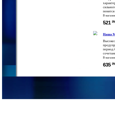
характе
сильног
пенится 
В магази
ру
521
Наша М
Высокоэ
предупр
период 
сочетан
В магази
ру
635