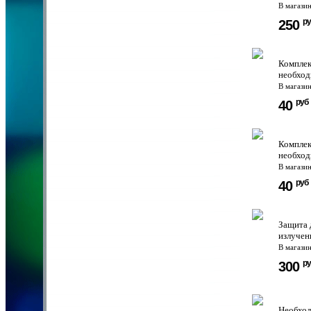
В магази
ру
250
Комплек
необход
В магази
руб
40
Комплек
необход
В магази
руб
40
Защита 
излучен
В магази
ру
300
Необход