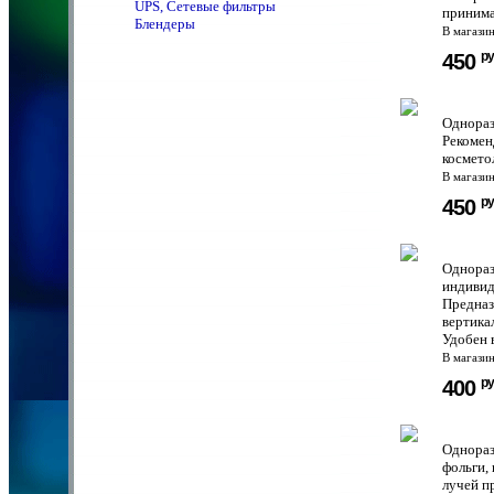
UPS, Сетевые фильтры
принима
Блендеры
В магази
ру
450
Однораз
Рекомен
космето
В магази
ру
450
Однораз
индивид
Предназ
вертика
Удобен в
В магази
ру
400
Однораз
фольги,
лучей п