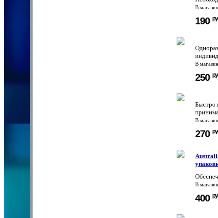
В магази
ру
190
Однораз
индивид
В магази
ру
250
Быстро 
принима
В магази
ру
270
Austral
упаков
Обеспеч
В магази
ру
400