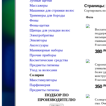
Зубные щетки
Массажеры
Страницы:
Машинки для стрижки волос
Сортировать 
Триммеры для бороды
Фото
Фены
Фены-щетки
Восхити
Щипцы для укладки волос
поддерж
Электробритвы
насыщае
Эпиляторы
главным 
Аксессуары
В магази
Маникюрные наборы
ру
380
Прочие приборы
Косметические средства
Спроект
Предметы гигиены
уникаль
Уход за волосами
более у
Солярии
констру
Миостимуляторы
В магази
Парфюмерия
ру
350
Предметы гигиены
ПОДБОР ПО
ПРОИЗВОДИТЕЛЮ
Солнцез
глаз. Оч