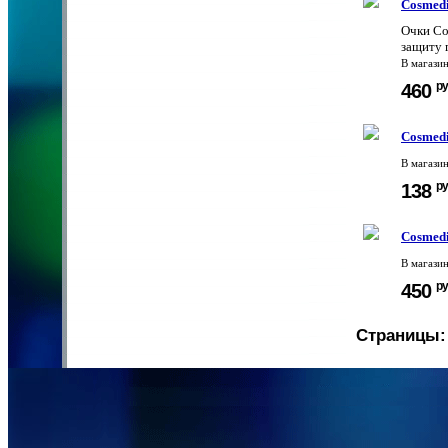
Cosmedi
Очки Co
защиту г
В магази
ру
460
Cosmedi
В магази
ру
138
Cosmedi
В магази
ру
450
Страницы: