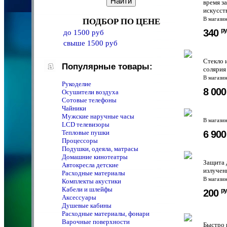
время з
искусст
В магази
ПОДБОР ПО ЦЕНЕ
ру
340
до 1500 руб
свыше 1500 руб
Стекло 
Популярные товары:
солярия
В магази
Рукоделие
8 00
Осушители воздуха
Сотовые телефоны
Чайники
Мужские наручные часы
В магази
LCD телевизоры
6 90
Тепловые пушки
Процессоры
Подушки, одеяла, матрасы
Домашние кинотеатры
Защита 
Автокресла детские
излучен
Расходные материалы
В магази
Комплекты акустики
Кабели и шлейфы
ру
200
Аксессуары
Душевые кабины
Расходные материалы, фонари
Варочные поверхности
Быстро 