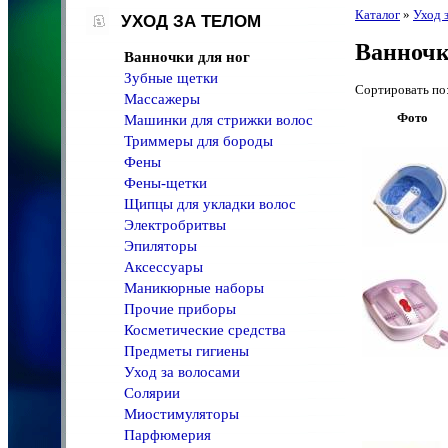
Каталог
»
Уход 
УХОД ЗА ТЕЛОМ
Ванночк
Ванночки для ног
Зубные щетки
Сортировать 
Массажеры
Фото
Машинки для стрижки волос
Триммеры для бороды
Фены
Фены-щетки
Щипцы для укладки волос
Электробритвы
Эпиляторы
Аксессуары
Маникюрные наборы
Прочие приборы
Косметические средства
Предметы гигиены
Уход за волосами
Солярии
Миостимуляторы
Парфюмерия