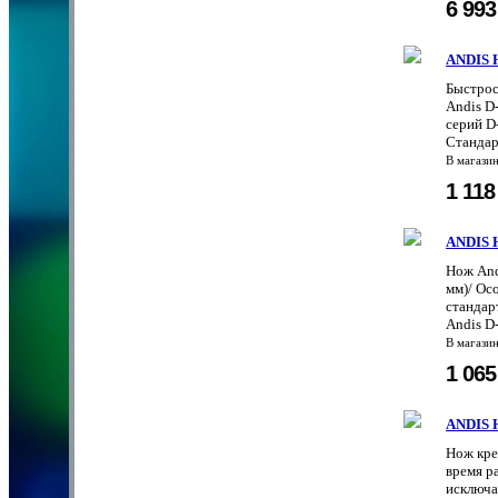
6 99
ANDIS 
Быстрос
Andis D
серий D-
Стандар
В магази
1 11
ANDIS 
Нож And
мм)/ Ос
стандар
Andis D
В магази
1 06
ANDIS 
Нож кре
время р
исключа