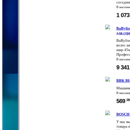
соседни
В магази
1 07
BaBylis
для стр
BaBylis
волос ак
шир 45м
Професс
В магази
9 34
BBK BH
Машинк
В магази
ру
569
BOSCH 
У нас в
товара 