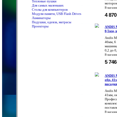
Тепловые пушки
мотором
Для самых маленьких
В магази
Столы для компьютеров
Модули памяти, USB Flash Drives
4 87
Ламинаторы
Подушки, одеяла, матрасы
Проекторы
ANDIS М
0,5мм, 
Andis Ма
46мм, 6 
машинка
0,2 до 0
В магази
5 74
ANDIS М
обр. 41
насадк
Andis М
41мм, о
Професс
комплек
поставля
В магази