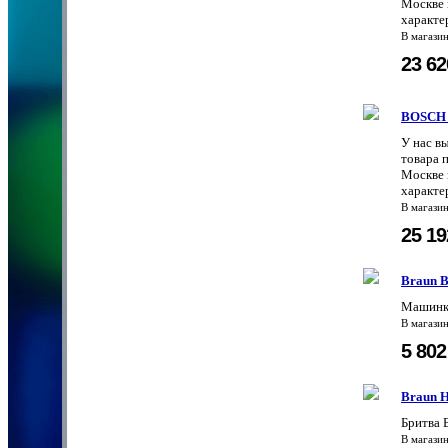
Москве 
характе
В магази
23 6
BOSCH 
У нас в
товара 
Москве 
характе
В магази
25 1
Braun 
Машинка
В магази
5 80
Braun 
Бритва 
В магази