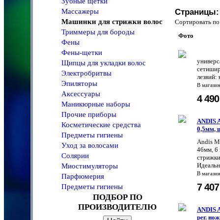
Зубные щетки
Массажеры
Страницы:
Машинки для стрижки волос
Сортировать 
Триммеры для бороды
Фото
Фены
Фены-щетки
универс
Щипцы для укладки волос
сетишир
Электробритвы
лезвий:
Эпиляторы
В магази
Аксессуары
4 49
Маникюрные наборы
Прочие приборы
ANDIS A
Косметические средства
0,5мм, 
Предметы гигиены
Andis Ма
Уход за волосами
46мм, 6 
Солярии
стрижки 
Идеальн
Миостимуляторы
В магази
Парфюмерия
7 40
Предметы гигиены
ПОДБОР ПО
ПРОИЗВОДИТЕЛЮ
ANDIS 
рег. нож