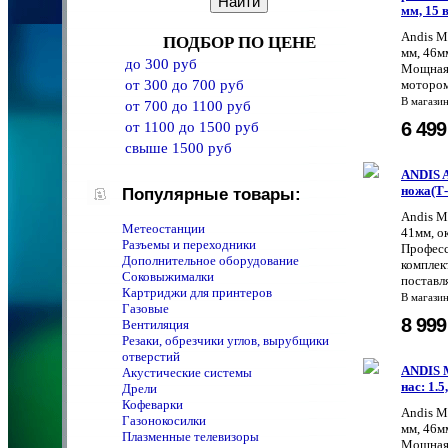
мм, 15 
Andis М
ПОДБОР ПО ЦЕНЕ
мм, 46мм,
до 300 руб
Мощная 
от 300 до 700 руб
мотором
В магази
от 700 до 1100 руб
6 49
от 1100 до 1500 руб
свыше 1500 руб
ANDIS A
ножа(Т-
Популярные товары:
Andis М
Метеостанции
41мм, о
Разъемы и переходники
Професс
Дополнительное оборудование
комплек
Соковыжималки
поставля
Картриджи для принтеров
В магази
Газовые
8 99
Вентиляция
Резаки, обрезчики углов, вырубщики
отверстий
ANDIS М
Акустические системы
нас: 1.5,
Дрели
Кофеварки
Andis М
Газонокосилки
мм, 46мм,
Плазменные телевизоры
Мощная 