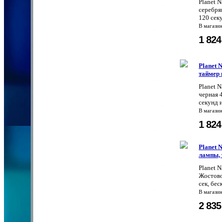
Planet 
серебря
120 сек
В магази
1 82
Planet 
таймер 
Planet 
черная 
секунд 
В магази
1 82
Planet 
лампы,
Planet 
Жостово
сек, бес
В магази
2 83