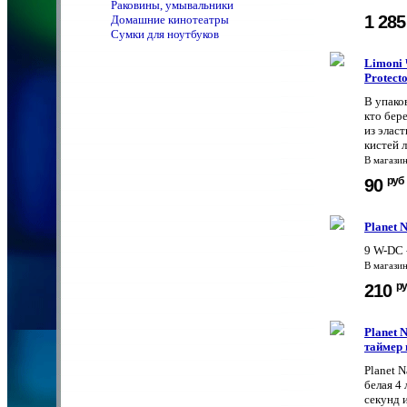
Раковины, умывальники
1 28
Домашние кинотеатры
Сумки для ноутбуков
Limoni 
Protecto
В упако
кто бер
из эласт
кистей 
В магази
руб
90
Planet 
9 W-DC -
В магази
ру
210
Planet 
таймер 
Planet 
белая 4
секунд 