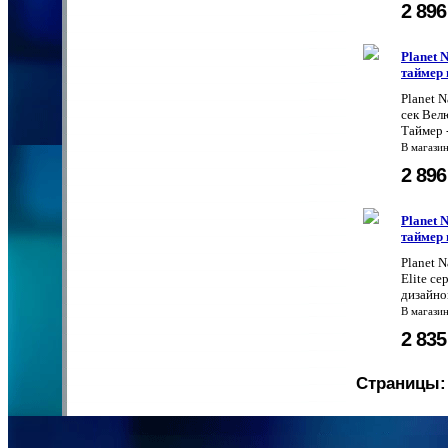
2 89
Planet 
таймер 
Planet 
сек Вел
Таймер -
В магази
2 89
Planet 
таймер 
Planet N
Elite с
дизайно
В магази
2 83
Страницы: