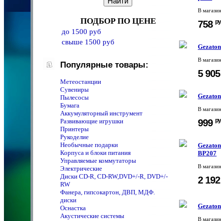
В магази
ПОДБОР ПО ЦЕНЕ
ру
758
до 1500 руб
свыше 1500 руб
Gezaton
В магази
Популярные товары:
5 90
Метеостанции
Сувениры
Gezaton
Пылесосы
Бумага
В магази
Аккумуляторный инструмент
ру
999
Развивающие игрушки
Принтеры
Рукоделие
Необычные подарки
Gezaton
Корпуса и блоки питания
BP207
Управляемые коммутаторы
В магази
Электрические
Диски CD-R, CD-RW,DVD+/-R, DVD+/-
2 19
RW
Фанера, гипсокартон, ДВП, МДФ.
диски
Gezaton
Оснастка
Акустические системы
В магази