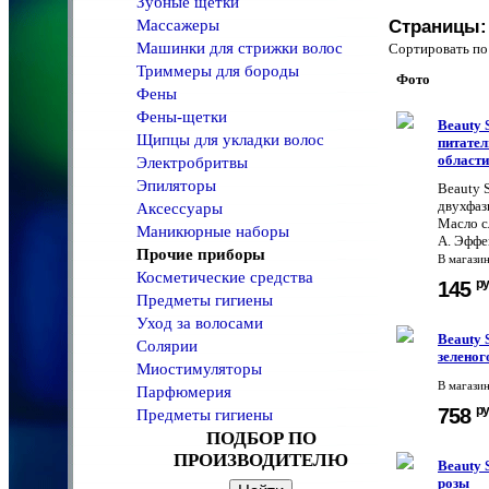
Зубные щетки
Массажеры
Страницы:
Машинки для стрижки волос
Сортировать 
Триммеры для бороды
Фото
Фены
Фены-щетки
Beauty 
Щипцы для укладки волос
питател
области
Электробритвы
Эпиляторы
Beauty 
двухфазн
Аксессуары
Масло с
Маникюрные наборы
А. Эффе
Прочие приборы
В магази
Косметические средства
ру
145
Предметы гигиены
Уход за волосами
Beauty 
Солярии
зеленог
Миостимуляторы
В магази
Парфюмерия
ру
758
Предметы гигиены
ПОДБОР ПО
ПРОИЗВОДИТЕЛЮ
Beauty 
розы