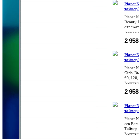
Planet 
таймер 
Planet 
Beauty.
отражате
В магази
2 95
Planet 
таймер 
Planet 
Girls. 
60, 120,
В магази
2 95
Planet 
таймер 
Planet 
сек Вел
Таймер -
В магази