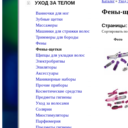
Каталог
»
Уход 
УХОД ЗА ТЕЛОМ
Фены-щ
Ванночки для ног
Зубные щетки
Массажеры
Страницы:
Машинки для стрижки волос
Сортировать 
Триммеры для бороды
Фото
Фены
Фены-щетки
Щипцы для укладки волос
Электробритвы
Эпиляторы
Аксессуары
Маникюрные наборы
Прочие приборы
Косметические средства
Предметы гигиены
Уход за волосами
Солярии
Миостимуляторы
Парфюмерия
Предметы гигиены