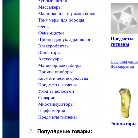
Зубные щетки
Массажеры
Машинки для стрижки волос
Триммеры для бороды
Фены
Фены-щетки
Предметы
Щипцы для укладки волос
гигиены
Электробритвы
Эпиляторы
Аксессуары
Средства для в
Маникюрные наборы
Дезодоранты
Прочие приборы
Косметические средства
Предметы гигиены
Уход за волосами
Солярии
Миостимуляторы
Парфюмерия
Предметы гигиены
Эпиляторы
Популярные товары: