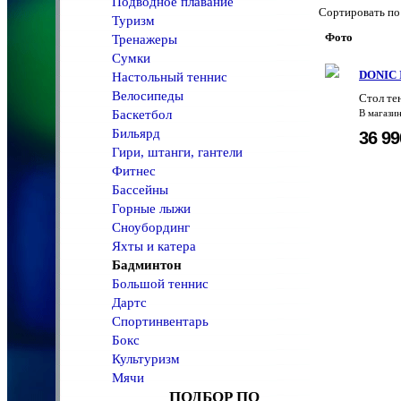
Подводное плавание
Сортировать 
Туризм
Фото
Тренажеры
Сумки
DONIC I
Настольный теннис
Велосипеды
Стол те
Баскетбол
В магази
Бильярд
36 9
Гири, штанги, гантели
Фитнес
Бассейны
Горные лыжи
Сноубординг
Яхты и катера
Бадминтон
Большой теннис
Дартс
Спортинвентарь
Бокс
Культуризм
Мячи
ПОДБОР ПО