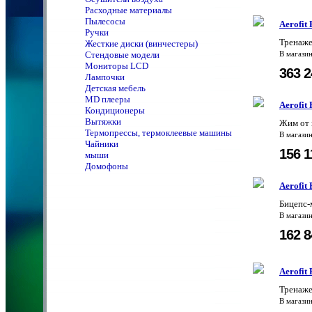
Расходные материалы
Пылесосы
Aerofit
Ручки
Тренаже
Жесткие диски (винчестеры)
Стендовые модели
В магази
Мониторы LCD
363 
Лампочки
Детская мебель
MD плееры
Aerofit
Кондиционеры
Вытяжки
Жим от 
Термопрессы, термоклеевые машины
В магази
Чайники
156 
мыши
Домофоны
Aerofit
Бицепс-
В магази
162 
Aerofit
Тренаже
В магази