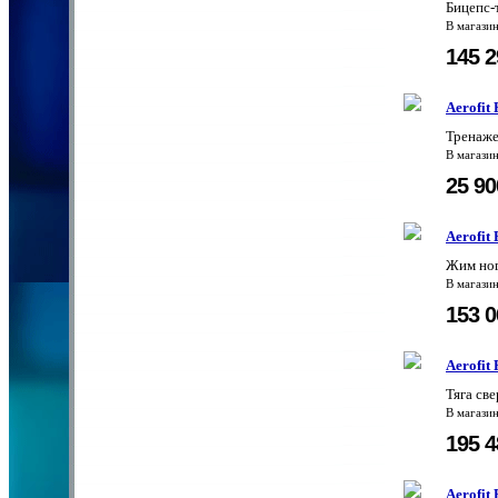
Бицепс-
В магази
145 
Aerofit
Тренаже
В магази
25 9
Aerofit
Жим ног
В магази
153 
Aerofit
Тяга св
В магази
195 
Aerofit