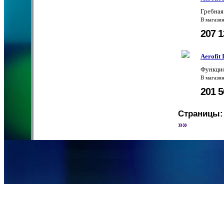
Гребная
В магази
207 
Aerofit
Функцио
В магази
201 
Страницы:
»»