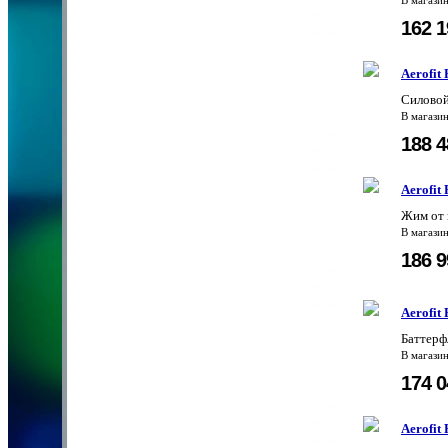
В магази
162 
Aerofit
Силовой
В магази
188 
Aerofit
Жим от 
В магази
186 
Aerofit
Баттерф
В магази
174 
Aerofit