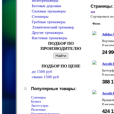
Велотренажеры
Беговые дорожки
Страницы:
Силовые тренажеры
»»
Степперы
Сортировать 
Гребные тренажеры
Фото
Эллиптический тренажер
Другие тренажеры
Adidas
Кистевые тренажеры
Вертика
ПОДБОР ПО
В магази
ПРОИЗВОДИТЕЛЮ
24 9
Aerofit
ПОДБОР ПО ЦЕНЕ
Баттерф
до 1500 руб
В магази
свыше 1500 руб
388 
Популярные товары:
Aerofit
Сувениры
Вращени
Бумага
В магази
Аксессуары
Полочные
424 
Осушители воздуха