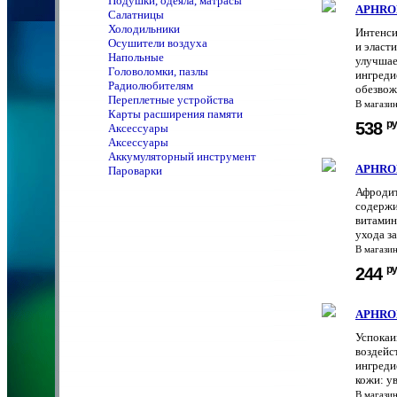
Подушки, одеяла, матрасы
APHRODI
Салатницы
Холодильники
Интенси
Осушители воздуха
и эласт
Напольные
улучшае
Головоломки, пазлы
ингреди
Радиолюбителям
обезвож
Переплетные устройства
В магази
Карты расширения памяти
ру
538
Аксессуары
Аксессуары
Аккумуляторный инструмент
APHRODI
Пароварки
Афродит
содержи
витамин
ухода за
В магази
ру
244
APHROD
Успокаи
воздейс
ингреди
кожи: ув
В магази