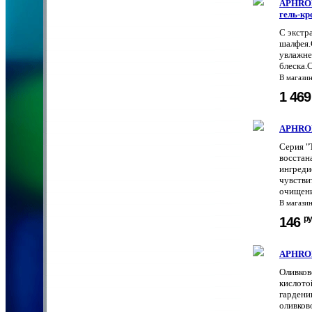
APHROD
гель-кр
С экстр
шалфея.
увлажне
блеска.
В магази
1 46
APHROD
Серия "
восстан
ингреди
чувстви
очищени
В магази
ру
146
APHROD
Оливков
кислото
гардени
оливков