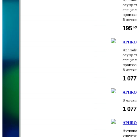
осущест
специал
произво
В магази
ру
195
APHROD
Aphrodi
осущест
специал
произво
В магази
1 07
APHROD
В магази
1 07
APHROD
Активно
упругос