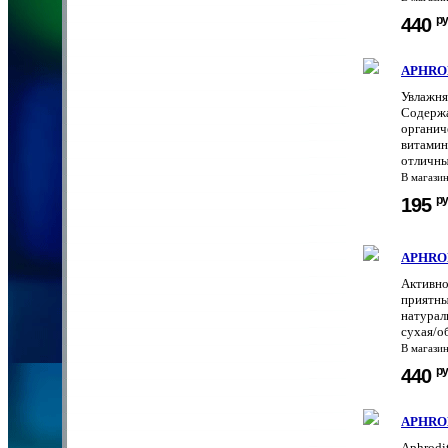
ру
440
APHROD
Увлажня
Содержа
органич
витамин
отличны
В магази
ру
195
APHROD
Активно
приятны
натурал
сухая/о
В магази
ру
440
APHROD
Aphrodi