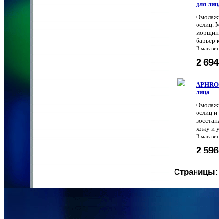
для лиц
Омолажи
ослиц. 
морщины
барьер 
В магази
2 69
APHROD
лица
Омолажи
ослиц и
восстан
кожу и 
В магази
2 59
Страницы: