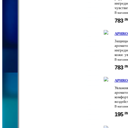
ингреди
чувстви
В магази
ру
783
APHRODI
Защищае
аромато
ингреди
кожи: ув
В магази
ру
783
APHRODI
Увлажня
аромато
комфорт
воздейс
В магази
ру
195