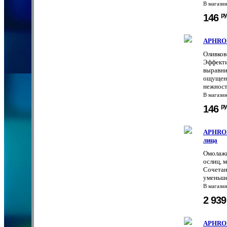
В магази
ру
146
APHROD
Оливков
Эффекти
выравни
ощущени
нежность
В магази
ру
146
APHROD
лица
Омолажи
ослиц, 
Сочетан
уменьше
В магази
2 93
APHROD