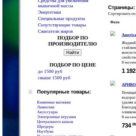
Средства для увеличения
мышечной массы
Страницы:
Энергетики
Сортировать 
Специальные продукты
Фото
Сопутствующие товары
Сжигатели жиров
America
ПОДБОР ПО
Жидкий 
ПРОИЗВОДИТЕЛЮ
стайлин
консист
свойств
В магази
ПОДБОР ПО ЦЕНЕ
1 19
до 1500 руб
свыше 1500 руб
APHROD
Популярные товары:
Пенящий
водорас
Каминные вытяжки
удаляя 
Лампочки
Благода
Аксессуары
оливково
Электронные игрушки
В магази
Центрального канала
ру
734
Шредеры
Ноутбуки