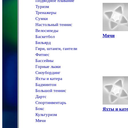
Подводное плавание
Туризм
Тренажеры
Сумки
Настольный теннис
Велосипеды
Мячи
Баскетбол
Бильярд
Гири, штанги, гантели
Фитнес
Бассейны
Горные лыжи
Сноубординг
Яхты и катера
Бадминтон
Большой теннис
Дартс
Спортинвентарь
Бокс
Яхты и кат
Культуризм
Мячи