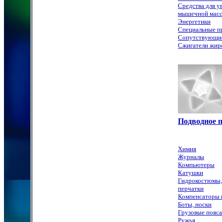
Средства для у
мышечной мас
Энергетики
Специальные п
Сопутствующи
Сжигатели жир
Подводное 
Химия
Журналы
Компьютеры
Катушки
Гидрокостюмы,
перчатки
Компенсаторы 
Боты, носки
Грузовые пояса
Ружья