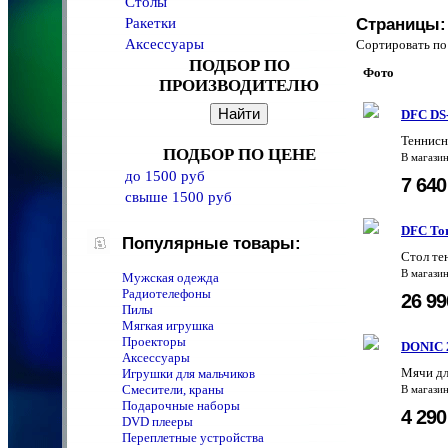
Столы
Ракетки
Страницы:
Аксессуары
Сортировать 
ПОДБОР ПО
Фото
ПРОИЗВОДИТЕЛЮ
DFC DS
Теннисн
ПОДБОР ПО ЦЕНЕ
В магази
до 1500 руб
7 64
свыше 1500 руб
DFC To
Популярные товары:
Стол те
В магази
Мужская одежда
Радиотелефоны
26 9
Пилы
Мягкая игрушка
Проекторы
DONIC 2
Аксессуары
Мячи дл
Игрушки для мальчиков
Смесители, краны
В магази
Подарочные наборы
4 29
DVD плееры
Переплетные устройства