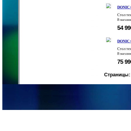
DONIC O
Стол те
В магази
54 9
DONIC O
Стол те
В магази
75 9
Страницы: