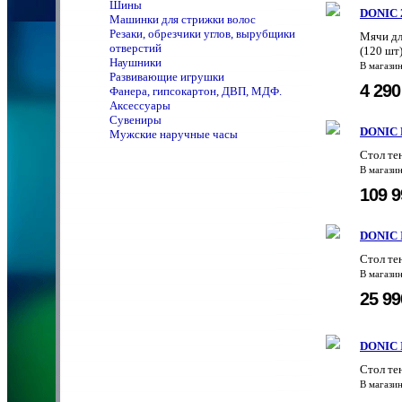
Шины
DONIC 2
Машинки для стрижки волос
Резаки, обрезчики углов, вырубщики
Мячи дл
отверстий
(120 шт
Наушники
В магази
Развивающие игрушки
4 29
Фанера, гипсокартон, ДВП, МДФ.
Аксессуары
Сувениры
DONIC D
Мужские наручные часы
Стол те
В магази
109 
DONIC I
Стол те
В магази
25 9
DONIC I
Стол те
В магази