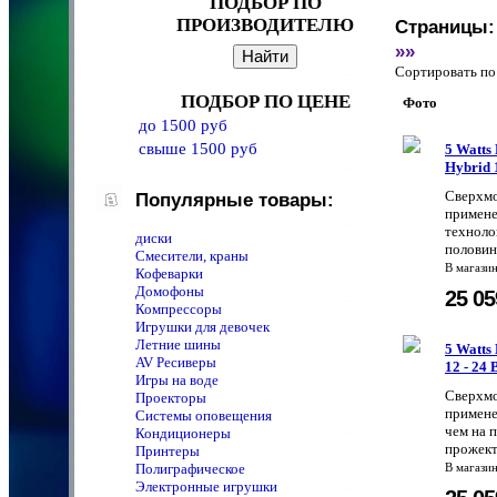
ПОДБОР ПО
ПРОИЗВОДИТЕЛЮ
Страницы:
»»
Сортировать 
ПОДБОР ПО ЦЕНЕ
Фото
до 1500 руб
свыше 1500 руб
5 Watts
Hybrid 
Сверхмо
Популярные товары:
примене
техноло
диски
половин
Смесители, краны
В магази
Кофеварки
Домофоны
25 0
Компрессоры
Игрушки для девочек
Летние шины
5 Watts
AV Ресиверы
12 - 24
Игры на воде
Сверхмо
Проекторы
примене
Системы оповещения
чем на 
Кондиционеры
прожект
Принтеры
Полиграфическое
В магази
Электронные игрушки