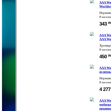
AAA Wor
Worldwi
Нержаве
В магази
ру
343
AAA Wor
AAA Wor
Хромиро
В магази
ру
450
AAA Wo
из нерж
Нержаве
В магази
4 27
AAA Wor
мобильн
крышк