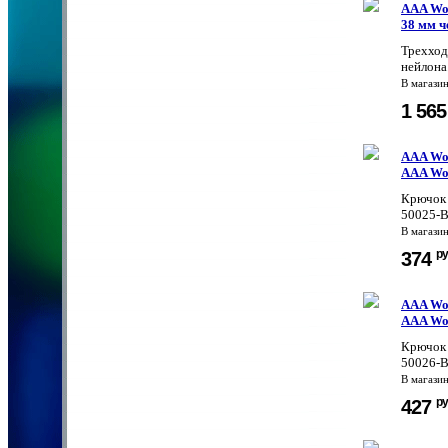
AAA Wor
38 мм 
Трехход
нейлона
В магази
1 56
AAA Wor
AAA Wor
Крючок 
50025-B
В магази
ру
374
AAA Wor
AAA Wor
Крючок 
50026-B
В магази
ру
427