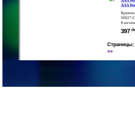
AAA Wor
AAA Wor
Крючок 
50027-C
В магази
ру
397
Страницы:
»»