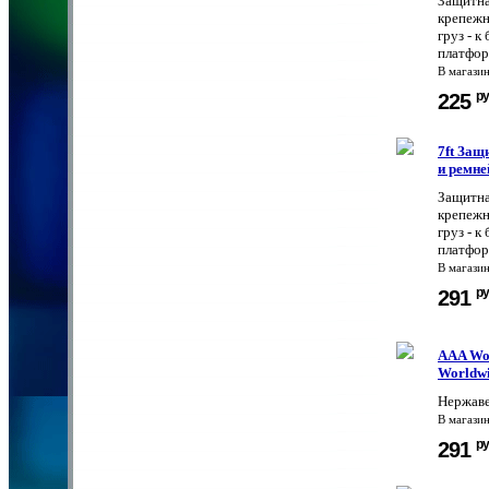
Защитна
крепежн
груз - 
платфор
В магази
ру
225
7ft Защ
и ремне
Защитна
крепежн
груз - 
платфор
В магази
ру
291
AAA Wor
Worldwi
Нержаве
В магази
ру
291