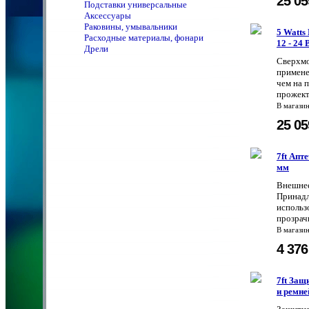
25 0
Подставки универсальные
Аксессуары
Раковины, умывальники
5 Watts
Расходные материалы, фонари
12 - 24
Дрели
Сверхмо
примене
чем на 
прожект
В магази
25 0
7ft Апт
мм
Внешнее
Принадл
использ
прозрач
В магази
4 37
7ft Защ
и ремне