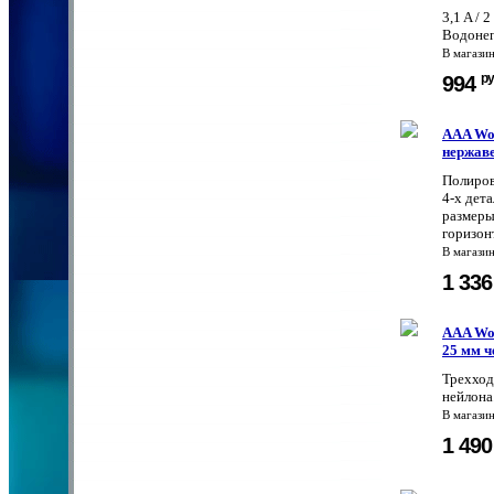
3,1 A / 
Водонеп
В магази
ру
994
AAA Wor
нержаве
Полиров
4-х дет
размеры
горизон
В магази
1 33
AAA Wor
25 мм 
Трехход
нейлона
В магази
1 49