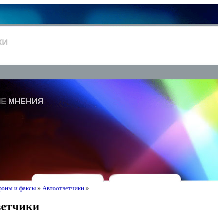
КИ
фоны и факсы
»
Автоответчики
»
ветчики