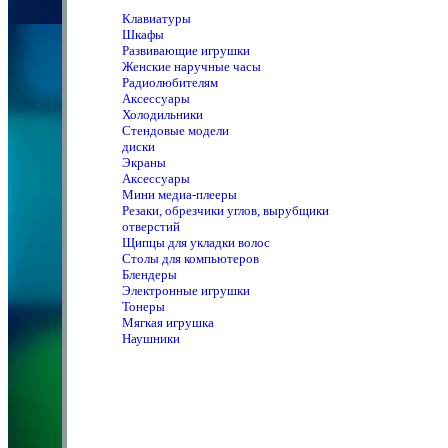
Клавиатуры
Шкафы
Развивающие игрушки
Женские наручные часы
Радиолюбителям
Аксессуары
Холодильники
Стендовые модели
диски
Экраны
Аксессуары
Мини медиа-плееры
Резаки, обрезчики углов, вырубщики
отверстий
Щипцы для укладки волос
Столы для компьютеров
Блендеры
Электронные игрушки
Тонеры
Мягкая игрушка
Наушники