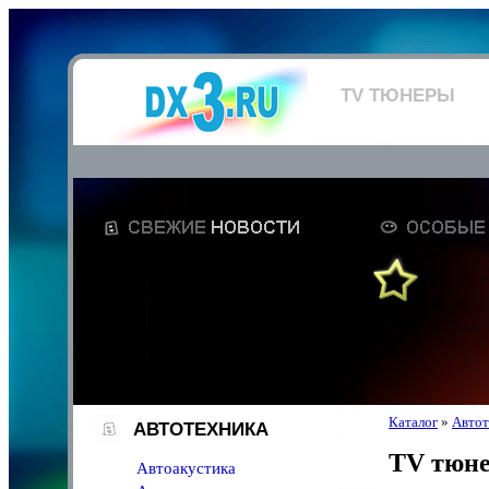
TV ТЮНЕРЫ
Каталог
»
Автот
АВТОТЕХНИКА
TV тюн
Автоакустика