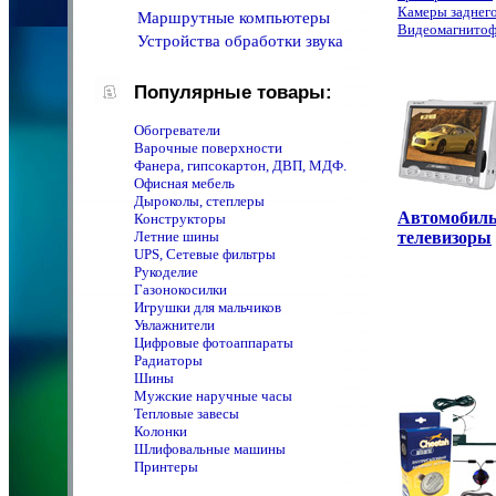
Камеры заднего
Маршрутные компьютеры
Видеомагнито
Устройства обработки звука
Популярные товары:
Обогреватели
Варочные поверхности
Фанера, гипсокартон, ДВП, МДФ.
Офисная мебель
Дыроколы, степлеры
Автомобил
Конструкторы
Летние шины
телевизоры
UPS, Сетевые фильтры
Рукоделие
Газонокосилки
Игрушки для мальчиков
Увлажнители
Цифровые фотоаппараты
Радиаторы
Шины
Мужские наручные часы
Тепловые завесы
Колонки
Шлифовальные машины
Принтеры