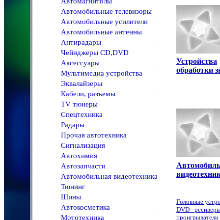
Автомагнитолы
Автомобильные телевизоры
Автомобильные усилители
Автомобильные антенны
Антирадары
Чейнджеры CD,DVD
Устройства
Аксессуары
обработки з
Мультимедиа устройства
Эквалайзеры
Кабели, разъемы
TV тюнеры
Спецтехника
Радары
Прочая автотехника
Сигнализация
Автохимия
Автомобил
Автозапчасти
видеотехни
Автомобильная видеотехника
Тюнинг
Шины
Головные устр
Автокосметика
DVD - ресиверы
Мототехника
проигрыватели