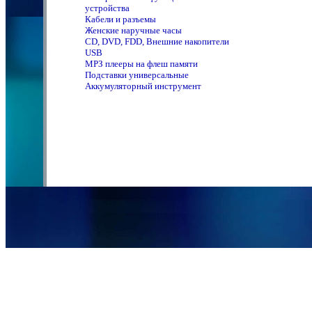
устройства
Кабели и разъемы
Женские наручные часы
CD, DVD, FDD, Внешние накопители
USB
MPЗ плееры на флеш памяти
Подставки универсальные
Аккумуляторный инструмент