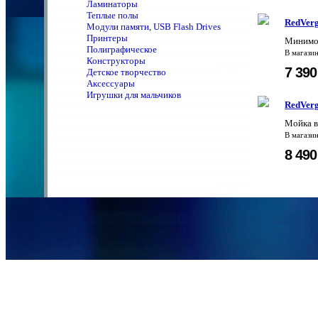
Ламинаторы
Теплые полы
RedVer
Модули памяти, USB Flash Drives
Принтеры
Минимо
Полиграфическое
В магази
Конструкторы
7 39
Детское творчество
Аксессуары
Игрушки для мальчиков
RedVerg
Мойка в
В магази
8 49