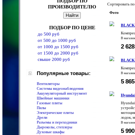
ПОДБОР ПО
Сортировать 
ПРОИЗВОДИТЕЛЮ
Фото
BLACK 
ПОДБОР ПО ЦЕНЕ
Компрес
до 500 руб
В магази
от 500 до 1000 руб
2 62
от 1000 до 1500 руб
от 1500 до 2000 руб
свыше 2000 руб
BLACK 
Компрес
Популярные товары:
В магази
5 86
Вентиляторы
Системы видеонаблюдения
Аккумуляторный инструмент
Hyundai
Швейные машинки
Газовые плиты
Hyundai
Пилы
устройс
Электрические плиты
мотоцик
Дрели
лодок, м
Разъемы и переходники
В магази
Дыроколы, степлеры
5 99
Духовые шкафы