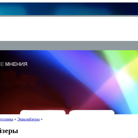
техника
»
Эквалайзеры
»
йзеры