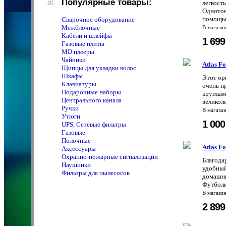
Популярные товары:
легкост
Однотон
помощью
Сварочное оборудование
Межблочные
В магази
Кабели и шлейфы
1 69
Газовые плиты
MD плееры
Чайники
Atlas F
Щипцы для укладки волос
Шкафы
Этот ор
Клавиатуры
очень п
Подарочные наборы
круглым
Центрального канала
великол
Ручки
В магази
Утюги
1 00
UPS, Сетевые фильтры
Газовые
Полочные
Atlas F
Аксессуары
Охранно-пожарные сигнализации
Благода
Наушники
удобный
Фильтры для пылесосов
домашни
Футболк
В магази
2 89