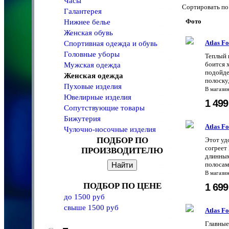
Часы
Сортировать 
Галантерея
Фото
Нижнее белье
Женская обувь
Atlas 
Спортивная одежда и обувь
Головные уборы
Теплый 
боится 
Мужская одежда
подойде
Женская одежда
полоску,
Пуховые изделия
В магази
Ювелирные изделия
1 49
Сопутствующие товары
Бижутерия
Atlas 
Чулочно-носочные изделия
ПОДБОР ПО
Этот уд
согреет
ПРОИЗВОДИТЕЛЮ
длинным
полосам
В магази
ПОДБОР ПО ЦЕНЕ
1 69
до 1500 руб
свыше 1500 руб
Atlas 
Главные