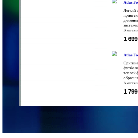
Atlas F
Легкий 
приятен
длинные
застежко
В магази
1 69
Atlas F
Оригина
футболк
теплой 
образны
В магази
1 79