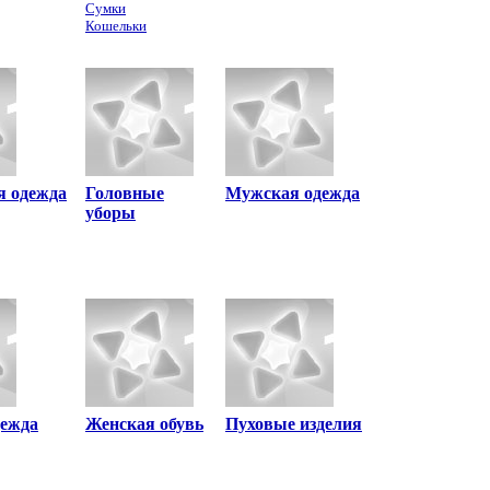
Сумки
Кошельки
я одежда
Головные
Мужская одежда
уборы
дежда
Женская обувь
Пуховые изделия