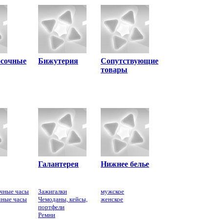
осочные
Бижутерия
Сопутствующие
товары
Галантерея
Нижнее белье
чные часы
Зажигалки
мужское
чные часы
Чемоданы, кейсы,
женское
портфели
Ремни