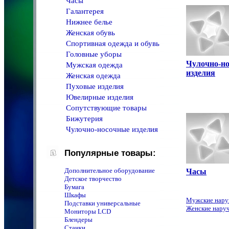
Часы
Галантерея
Нижнее белье
Женская обувь
Спортивная одежда и обувь
Головные уборы
Чулочно-н
Мужская одежда
изделия
Женская одежда
Пуховые изделия
Ювелирные изделия
Сопутствующие товары
Бижутерия
Чулочно-носочные изделия
Популярные товары:
Дополнительное оборудование
Часы
Детское творчество
Бумага
Шкафы
Мужские нару
Подставки универсальные
Женские нару
Мониторы LCD
Блендеры
Станки