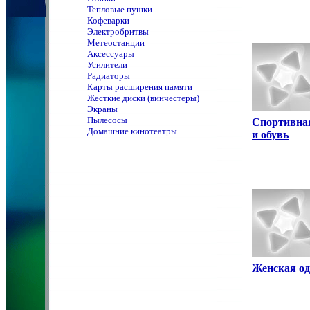
Тепловые пушки
Кофеварки
Электробритвы
Метеостанции
Аксессуары
Усилители
Радиаторы
Карты расширения памяти
Жесткие диски (винчестеры)
Экраны
Пылесосы
Спортивна
Домашние кинотеатры
и обувь
Женская о