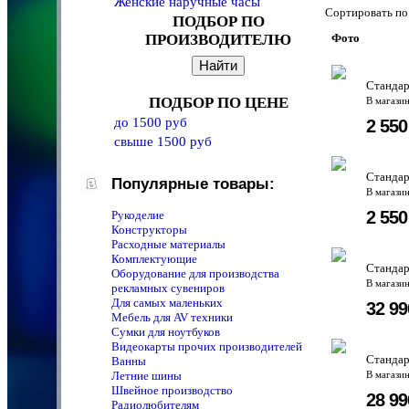
Женские наручные часы
Сортировать 
ПОДБОР ПО
ПРОИЗВОДИТЕЛЮ
Фото
Стандар
ПОДБОР ПО ЦЕНЕ
В магази
до 1500 руб
2 55
свыше 1500 руб
Стандар
Популярные товары:
В магази
2 55
Рукоделие
Конструкторы
Расходные материалы
Комплектующие
Стандар
Оборудование для производства
В магази
рекламных сувениров
Для самых маленьких
32 9
Мебель для AV техники
Сумки для ноутбуков
Видеокарты прочих производителей
Стандар
Ванны
Летние шины
В магази
Швейное производство
28 9
Радиолюбителям