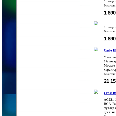
Стандар
В магази
1 89
Стандар
В магази
1 89
Casio 
У нас в
1A това
Москве 
характе
В магази
21 1
Cross B
AC221-1
BCA, Pa
футляр C
цвет: не