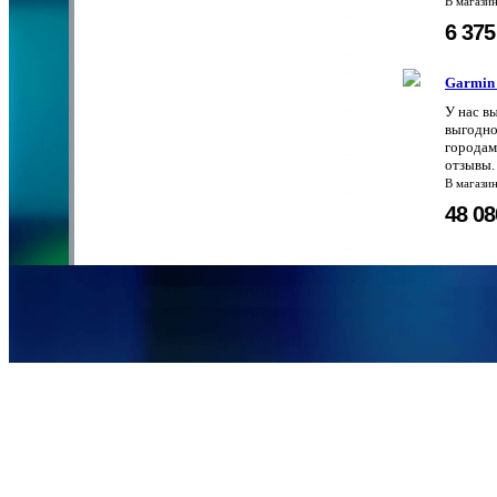
В магази
6 37
Garmin 
У нас в
выгодно
городам
отзывы.
В магази
48 0