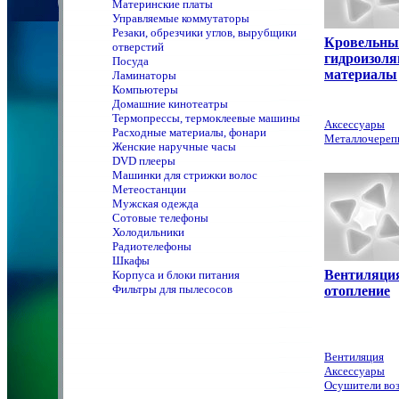
Материнские платы
Управляемые коммутаторы
Резаки, обрезчики углов, вырубщики
Кровельны
отверстий
гидроизол
Посуда
материалы
Ламинаторы
Компьютеры
Домашние кинотеатры
Термопрессы, термоклеевые машины
Аксессуары
Расходные материалы, фонари
Металлочереп
Женские наручные часы
DVD плееры
Машинки для стрижки волос
Метеостанции
Мужская одежда
Сотовые телефоны
Холодильники
Радиотелефоны
Шкафы
Вентиляци
Корпуса и блоки питания
Фильтры для пылесосов
отопление
Вентиляция
Аксессуары
Осушители во