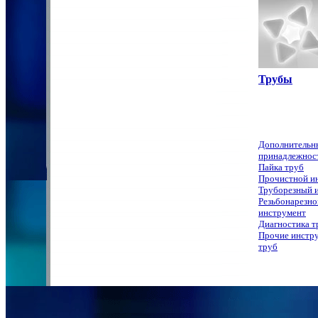
Трубы
Дополнительн
принадлежнос
Пайка труб
Прочистной и
Труборезный 
Резьбонарезно
инструмент
Диагностика т
Прочие инстр
труб