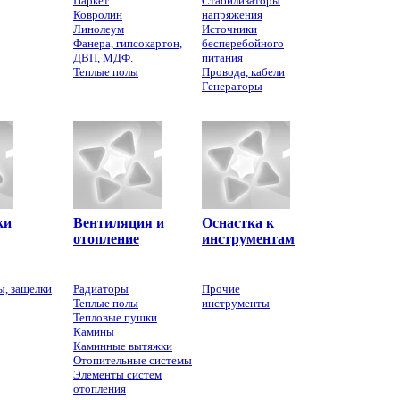
Паркет
Стабилизаторы
Ковролин
напряжения
Линолеум
Источники
Фанера, гипсокартон,
бесперебойного
ДВП, МДФ.
питания
Теплые полы
Провода, кабели
Генераторы
ки
Вентиляция и
Оснастка к
отопление
инструментам
ы, защелки
Радиаторы
Прочие
Теплые полы
инструменты
Тепловые пушки
Камины
Каминные вытяжки
Отопительные системы
Элементы систем
отопления