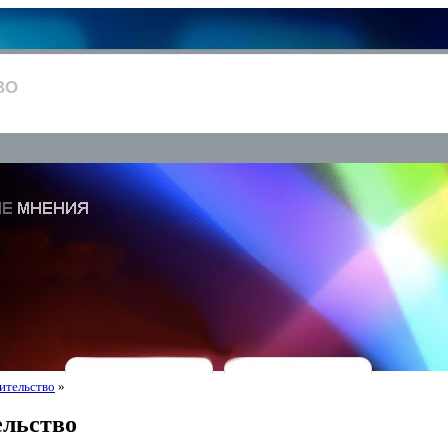
ВО
ительство
»
ельство