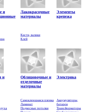
е и
Лакокрасочные
Элементы
яционные
материалы
крепежа
Кисти, валики
ица
Клей
я и
Облицовочные и
Электрика
отделочные
материалы
Самоклеющаяся пленка
Аккумуляторы,
Ламинат
батареи
здуха
Подвесные потолки
Трансформаторы