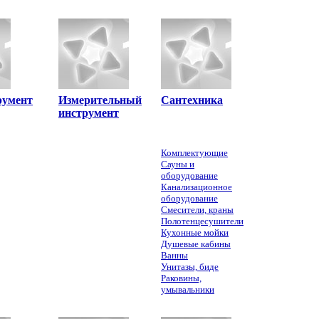
румент
Измерительный
Сантехника
инструмент
Комплектующие
Сауны и
оборудование
Канализационное
оборудование
Смесители, краны
Полотенцeсушители
Кухонные мойки
Душевые кабины
Ванны
Унитазы, биде
Раковины,
умывальники