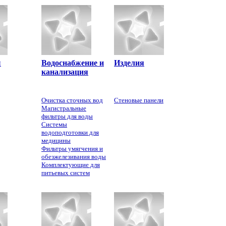
ы
Водоcнабжение и
Изделия
канализация
Очистка сточных вод
Стеновые панели
Магистральные
фильтры для воды
Системы
водоподготовки для
медицины
Фильтры умягчения и
обезжелезивания воды
Комплектующие для
питьевых систем