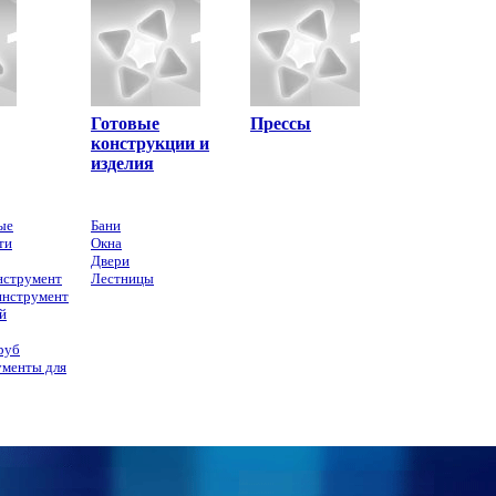
Готовые
Прессы
конструкции и
изделия
ые
Бани
ти
Окна
Двери
нструмент
Лестницы
инструмент
й
руб
ументы для