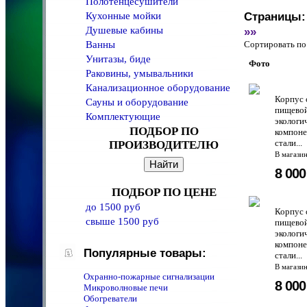
Полотенцeсушители
Кухонные мойки
Страницы:
Душевые кабины
»»
Ванны
Сортировать 
Унитазы, биде
Фото
Раковины, умывальники
Канализационное оборудование
Корпус 
Сауны и оборудование
пищевой
Комплектующие
экологи
ПОДБОР ПО
компоне
стали...
ПРОИЗВОДИТЕЛЮ
В магази
8 00
ПОДБОР ПО ЦЕНЕ
до 1500 руб
Корпус 
свыше 1500 руб
пищевой
экологи
компоне
Популярные товары:
стали...
В магази
Охранно-пожарные сигнализации
8 00
Микроволновые печи
Обогреватели