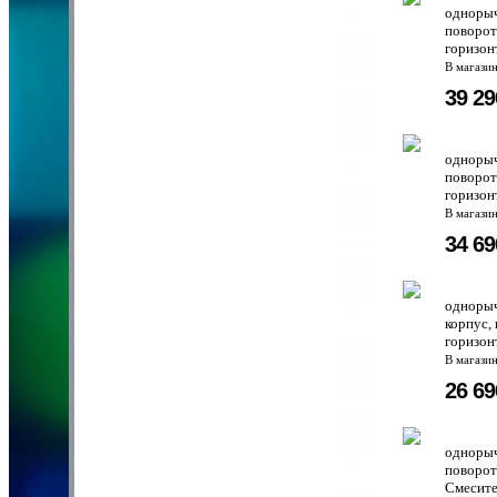
однорыч
поворот
горизон
В магази
39 2
однорыч
поворот
горизон
В магази
34 6
однорыч
корпус,
горизон
В магази
26 6
однорыч
поворот
Смесите