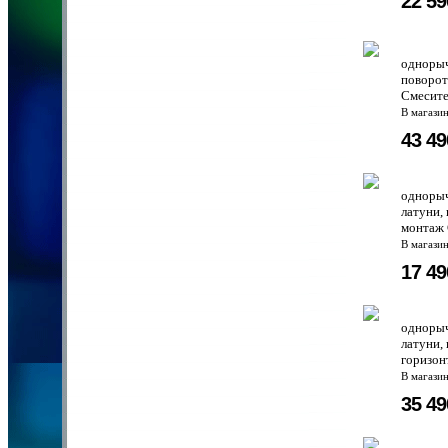
22 5
однорыч
поворот
Смесите
В магази
43 4
однорыч
латуни,
монтаж 
В магази
17 4
однорыч
латуни,
горизон
В магази
35 4