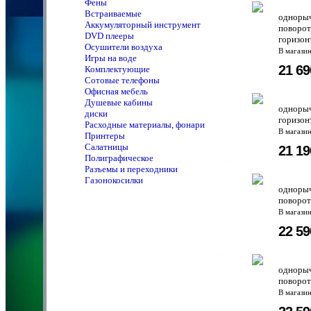
Фены
Встраиваемые
однорыч
Аккумуляторный инструмент
поворот
DVD плееры
горизон
Осушители воздуха
В магази
Игры на воде
21 6
Комплектующие
Сотовые телефоны
Офисная мебель
Душевые кабины
однорыч
диски
горизон
Расходные материалы, фонари
В магази
Принтеры
Салатницы
21 1
Полиграфическое
Разъемы и переходники
Газонокосилки
однорыч
поворот
В магази
22 5
однорыч
поворот
В магази