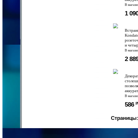
В магаз
1 09
Встраи
Kondat
розето
и четыр
В магаз
2 88
Декорат
столеш
позволя
аккурат
В магаз
р
586
Страницы