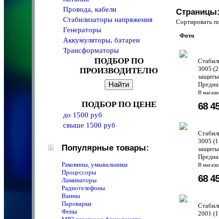
Провода, кабели
Страницы
Стабилизаторы напряжения
Сортировать 
Генераторы
Фото
Аккумуляторы, батареи
Трансформаторы
ПОДБОР ПО
Стабили
3005 (
ПРОИЗВОДИТЕЛЮ
защиты 
Предназ
В магаз
ПОДБОР ПО ЦЕНЕ
68 4
до 1500 руб
свыше 1500 руб
Стабили
3005 (
Популярные товары:
защиты 
Предназ
Раковины, умывальники
В магаз
Процессоры
68 4
Ламинаторы
Радиотелефоны
Ванны
Пароварки
Стабили
Фены
2001 (