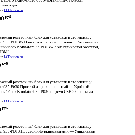
Вашего аудио-видео оборудования Hi-Fi класса.
начен для...
ине
LCDvision.ru
руб
00
ваемый розеточный блок для установки в столешницу
or 935-PD13W.Простой и функциональный — Уникальный
чный блок Kondator 935-PD13W с электрической розеткой,
HDMI...
ине
LCDvision.ru
руб
0
ваемый розеточный блок для установки в столешницу
or 935-P030.Простой и функциональный — Удобный
чный блок Kondator 935-P030 с тремя USB 2.0 портами
ине
LCDvision.ru
руб
9
ваемый розеточный блок для установки в столешницу
or 935-PD13.Простой и функциональный — Уникальный