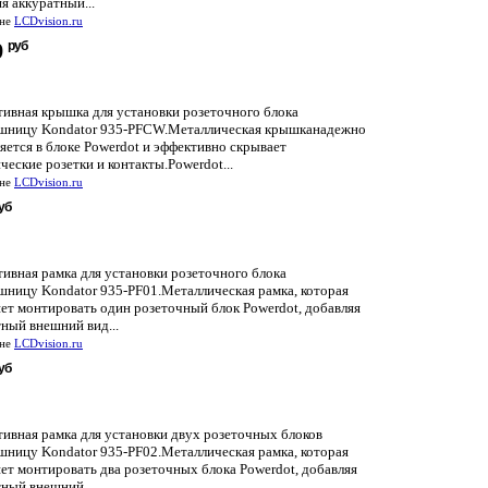
я аккуратный...
ине
LCDvision.ru
руб
9
тивная крышка для установки розеточного блока
ешницу Kondator 935-PFCW.Металлическая крышканадежно
яется в блоке Powerdot и эффективно скрывает
ческие розетки и контакты.Powerdot...
ине
LCDvision.ru
уб
ивная рамка для установки розеточного блока
ешницу Kondator 935-PF01.Металлическая рамка, которая
ет монтировать один розеточный блок Powerdot, добавляя
ный внешний вид...
ине
LCDvision.ru
уб
тивная рамка для установки двух розеточных блоков
ешницу Kondator 935-PF02.Металлическая рамка, которая
ет монтировать два розеточных блока Powerdot, добавляя
ный внешний...