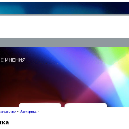
ительство
»
Электрика
»
ика