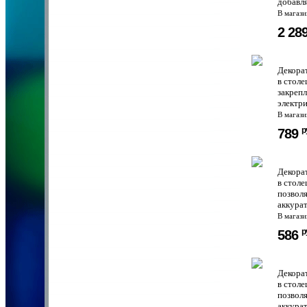
добавля
В магаз
2 28
Декора
в стол
закрепл
электри
В магаз
р
789
Декорат
в стол
позволя
аккурат
В магаз
р
586
Декора
в стол
позволя
аккурат