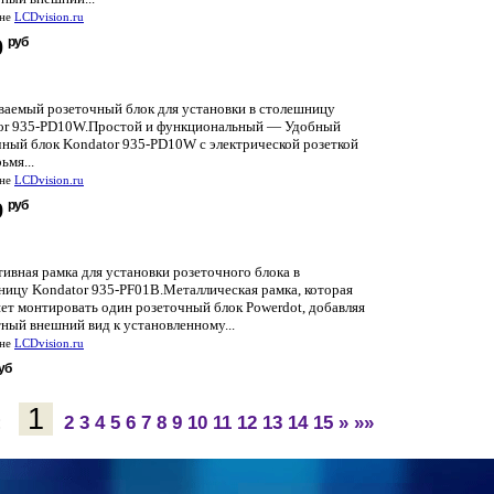
ине
LCDvision.ru
руб
0
ваемый розеточный блок для установки в столешницу
or 935-PD10W.Простой и функциональный — Удобный
чный блок Kondator 935-PD10W с электрической розеткой
ьмя...
ине
LCDvision.ru
руб
9
ивная рамка для установки розеточного блока в
ницу Kondator 935-PF01B.Металлическая рамка, которая
ет монтировать один розеточный блок Powerdot, добавляя
ный внешний вид к установленному...
ине
LCDvision.ru
уб
1
:
2
3
4
5
6
7
8
9
10
11
12
13
14
15
»
»»