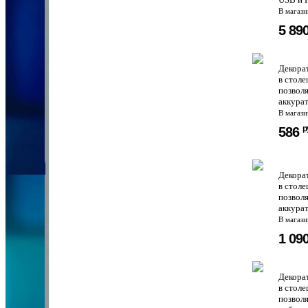
В магаз
5 89
Декорат
в стол
позволя
аккурат
В магаз
р
586
Декора
в стол
позволя
аккурат
В магаз
1 09
Декора
в стол
позвол