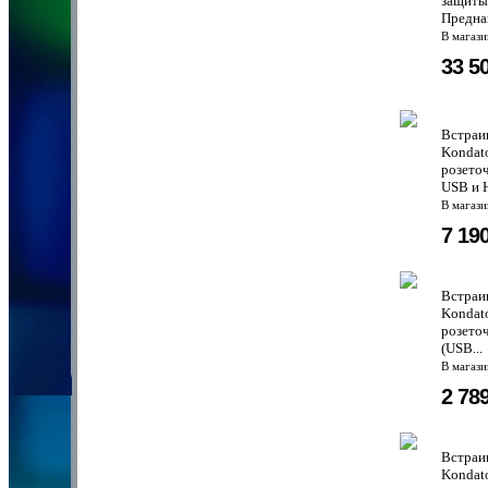
защиты 
Предназ
В магаз
33 5
Встраи
Kondat
розето
USB и 
В магаз
7 19
Встраи
Kondat
розето
(USB...
В магаз
2 78
Встраи
Kondat