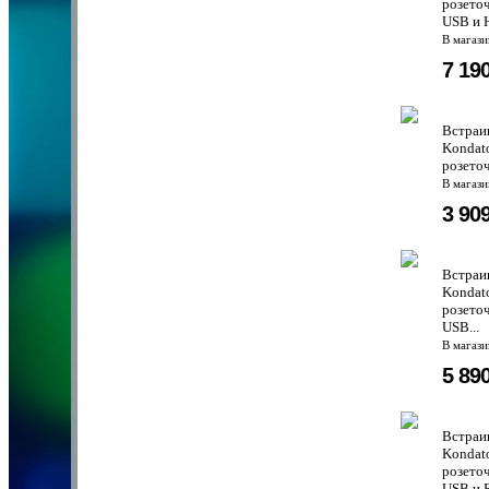
розеточ
USB и 
В магаз
7 19
Встраи
Kondat
розеточ
В магаз
3 90
Встраи
Kondat
розеточ
USB...
В магаз
5 89
Встраи
Kondat
розето
USB и R