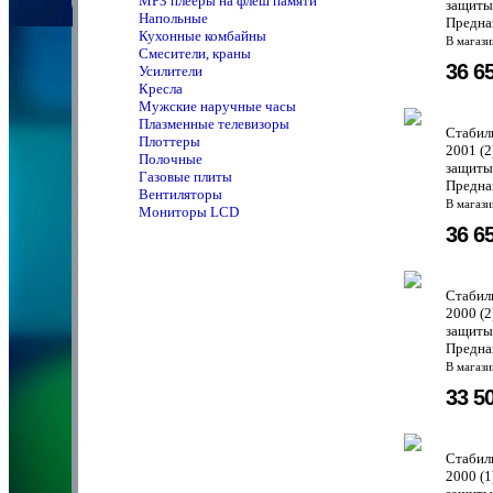
MPЗ плееры на флеш памяти
защиты 
Напольные
Предназ
Кухонные комбайны
В магаз
Смесители, краны
36 6
Усилители
Кресла
Мужские наручные часы
Плазменные телевизоры
Стабили
Плоттеры
2001 (
Полочные
защиты 
Газовые плиты
Предназ
Вентиляторы
В магаз
Мониторы LCD
36 6
Стабили
2000 (
защиты 
Предназ
В магаз
33 5
Стабили
2000 (