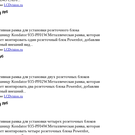
ине
LCDvision.ru
руб
0
ивная рамка для установки розеточного блока
ешницу Kondator 935-PF01W.Металлическая рамка, которая
ет монтировать один розеточный блок Powerdot, добавляя
ный внешний вид...
ине
LCDvision.ru
уб
тивная рамка для установки двух розеточных блоков
ешницу Kondator 935-PF02W.Металлическая рамка, которая
ет монтировать два розеточных блока Powerdot, добавляя
ный внешний...
ине
LCDvision.ru
руб
0
тивная рамка для установки четырех розеточных блоков
ешницу Kondator 935-PF04W.Металлическая рамка, которая
яет монтировать четыре розеточных блока Powerdot,