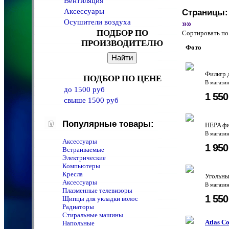
Вентиляция
Аксессуары
Страницы:
Осушители воздуха
»»
ПОДБОР ПО
Сортировать 
ПРОИЗВОДИТЕЛЮ
Фото
Фильтр 
ПОДБОР ПО ЦЕНЕ
В магази
до 1500 руб
1 55
свыше 1500 руб
Популярные товары:
HEPA фи
В магази
Аксессуары
1 95
Встраиваемые
Электрические
Компьютеры
Кресла
Угольны
Аксессуары
В магази
Плазменные телевизоры
1 55
Щипцы для укладки волос
Радиаторы
Стиральные машины
Atlas C
Напольные