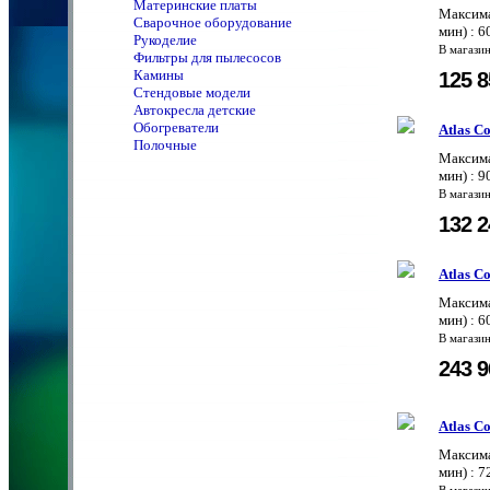
Материнские платы
Максима
Сварочное оборудование
мин) : 6
Рукоделие
В магази
Фильтры для пылесосов
Камины
125 
Стендовые модели
Автокресла детские
Обогреватели
Atlas C
Полочные
Максима
мин) : 9
В магази
132 
Atlas C
Максима
мин) : 6
В магази
243 
Atlas C
Максима
мин) : 7