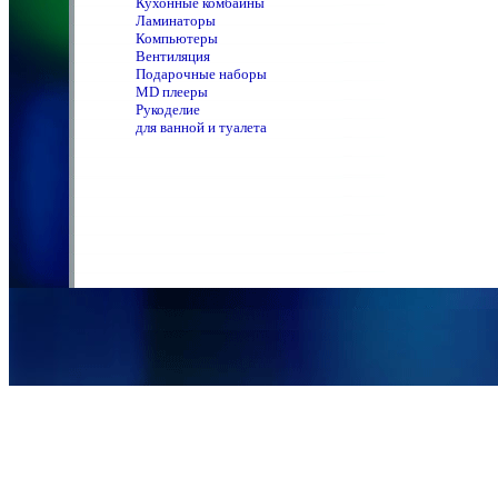
Кухонные комбайны
Ламинаторы
Компьютеры
Вентиляция
Подарочные наборы
MD плееры
Рукоделие
для ванной и туалета