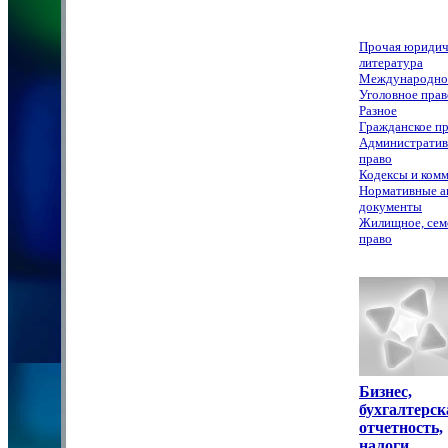
Прочая юридич
литература
Международно
Уголовное прав
Разное
Гражданское п
Административ
право
Кодексы и ком
Нормативные а
документы
Жилищное, сем
право
Бизнес,
бухгалтерск
отчетность,
налоги