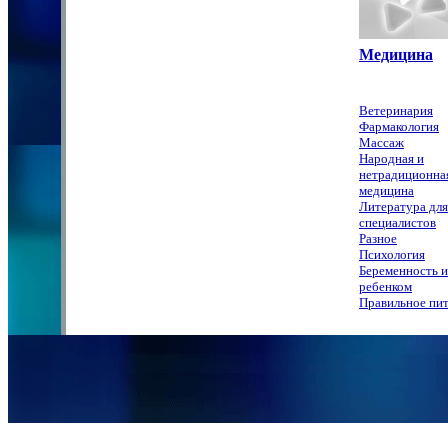
Медицина
Ветеринария
Фармакология
Массаж
Народная и
нетрадиционна
медицина
Литература для
специалистов
Разное
Психология
Беременность и
ребенком
Правильное пи