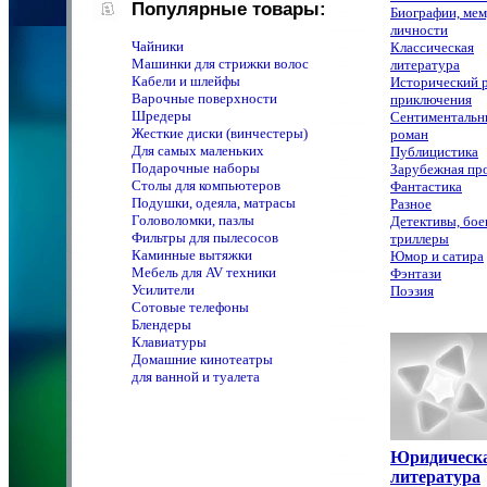
Популярные товары:
Биографии, ме
личности
Чайники
Классическая
Машинки для стрижки волос
литература
Кабели и шлейфы
Исторический 
Варочные поверхности
приключения
Шредеры
Сентименталь
Жесткие диски (винчестеры)
роман
Для самых маленьких
Публицистика
Подарочные наборы
Зарубежная пр
Столы для компьютеров
Фантастика
Подушки, одеяла, матрасы
Разное
Головоломки, пазлы
Детективы, бое
Фильтры для пылесосов
триллеры
Каминные вытяжки
Юмор и сатира
Мебель для AV техники
Фэнтази
Усилители
Поэзия
Сотовые телефоны
Блендеры
Клавиатуры
Домашние кинотеатры
для ванной и туалета
Юридическ
литература