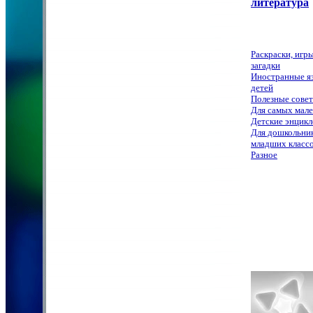
литература
Раскраски, игры
загадки
Иностранные я
детей
Полезные сове
Для самых мал
Детские энцик
Для дошкольник
младших класс
Разное