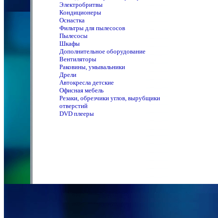
Электробритвы
Кондиционеры
Оснастка
Фильтры для пылесосов
Пылесосы
Шкафы
Дополнительное оборудование
Вентиляторы
Раковины, умывальники
Дрели
Автокресла детские
Офисная мебель
Резаки, обрезчики углов, вырубщики
отверстий
DVD плееры