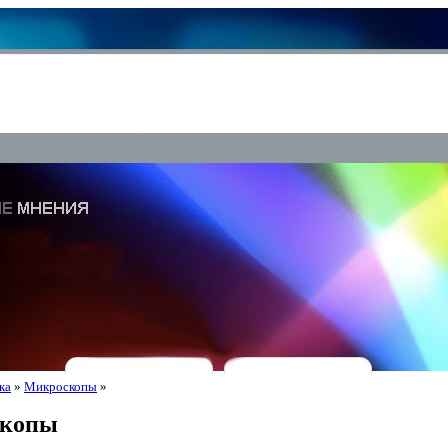
ка
»
Микроскопы
»
копы