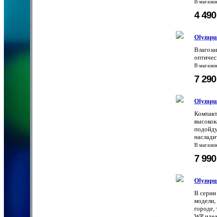
В магази
4 49
Olympu
Влагоза
оптичес
В магази
7 29
Olympu
Компакт
высокок
подойду
наслади
В магази
7 99
Olympu
В серии
модели,
городе,
WP идеа