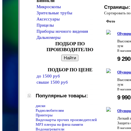
Бинокли
Микроскопы
Страницы:
Зрительные трубы
Сортировать 
Аксессуары
Фото
Прицелы
Приборы ночного видения
Olympu
Дальномеры
Высокок
ПОДБОР ПО
зум
ПРОИЗВОДИТЕЛЮ
В магази
9 29
ПОДБОР ПО ЦЕНЕ
Olympu
до 1500 руб
Высокок
свыше 1500 руб
зум
В магази
Популярные товары:
9 99
диски
Радиолюбителям
Olympu
Принтеры
Легкий 
Видеокарты прочих производителей
Защита 
MPЗ плееры на флеш памяти
В магази
Водонагреватели