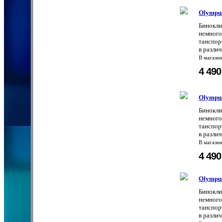
Olympu
Бинокли
немного
танспор
в разли
В магази
4 49
Olympu
Бинокли
немного
танспор
в разли
В магази
4 49
Olympu
Бинокли
немного
танспор
в разли