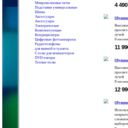
Микроволновые печи
4 49
Подставки универсальные
Шины
Аксессуары
Olympu
Аксессуары
Высокое
Электрические
просвет
Комплектующие
лучей
Кондиционеры
Цифровые фотоаппараты
В магази
Радиотелефоны
11 9
для ванной и туалета
Столы для компьютеров
DVD плееры
Olympu
Теплые полы
Высокое
просвет
лучей
В магази
12 9
Olympu
Использ
покрыти
сложном
выбором