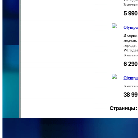
В магази
5 99
Olympu
В серии
модели,
городе,
WP идеа
В магази
6 29
Olympu
В магази
38 9
Страницы: