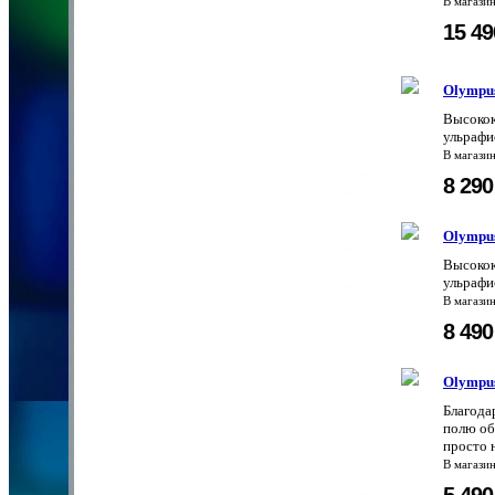
В магази
15 4
Olympu
Высокок
ульрафи
В магази
8 29
Olympu
Высокок
ульрафи
В магази
8 49
Olympu
Благода
полю обз
просто 
В магази
5 49