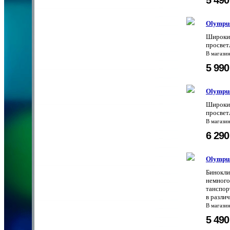
Olympu
Широкий
просвет
В магази
5 99
Olympu
Широкий
просвет
В магази
6 29
Olympu
Бинокли
немного
танспор
в разли
В магази
5 49