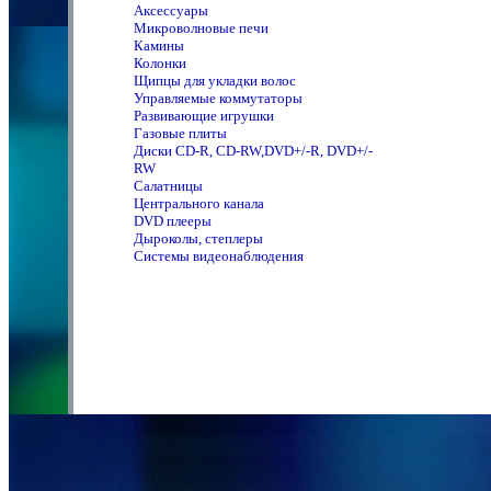
Аксессуары
Микроволновые печи
Камины
Колонки
Щипцы для укладки волос
Управляемые коммутаторы
Развивающие игрушки
Газовые плиты
Диски CD-R, CD-RW,DVD+/-R, DVD+/-
RW
Салатницы
Центрального канала
DVD плееры
Дыроколы, степлеры
Системы видеонаблюдения