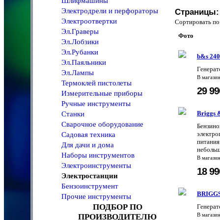
Шлифмашины
Электродрели и перфораторы
Страницы:
Электроотвертки
Сортировать 
Эл.Граверы
Фото
Эл.Лобзики
Эл.Рубанки
b&s 24
Эл.Паяльники
Генерат
Эл.Лампы
В магази
Термоклей пистолеты
29 9
Измерительные приборы
Ручные инструменты
Briggs 
Станки
Сварочное оборудование
Бензино
электро
Садовая техника
питания
Для дачи и дома
неболь
Наборы инструментов
В магази
Электроинструменты
18 9
Электростанции
Бензоинструмент
BRIGG
Прочие инструменты
ПОДБОР ПО
Генера
ПРОИЗВОДИТЕЛЮ
В магази