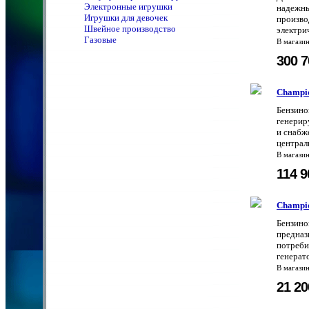
Электронные игрушки
надежны
Игрушки для девочек
произво
Швейное производство
электри
Газовые
В магази
300 
Champi
Бензино
генерир
и снабж
централ
В магази
114 
Champi
Бензино
предназ
потреби
генерато
В магази
21 2