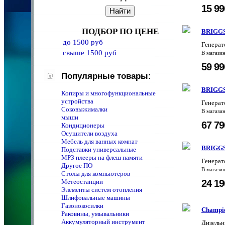
15 9
ПОДБОР ПО ЦЕНЕ
BRIGG
до 1500 руб
Генера
свыше 1500 руб
В магази
59 9
Популярные товары:
BRIGG
Копиры и многофункциональные
устройства
Генера
Соковыжималки
В магази
мыши
67 7
Кондиционеры
Осушители воздуха
Мебель для ванных комнат
BRIGGS
Подставки универсальные
MPЗ плееры на флеш памяти
Генера
Другое ПО
В магази
Столы для компьютеров
24 1
Метеостанции
Элементы систем отопления
Шлифовальные машины
Газонокосилки
Champi
Раковины, умывальники
Аккумуляторный инструмент
Дизельн