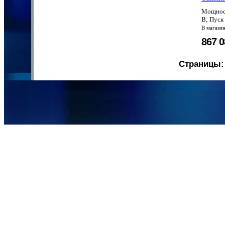
Мощност
В; Пуск
В магази
867 
Страницы: