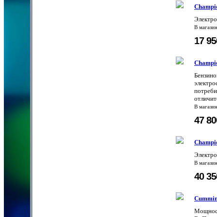
Champi
Электр
В магази
17 9
Champi
Бензино
электро
потреби
отличит
В магази
47 8
Champio
Электр
В магази
40 3
Cummin
Мощност