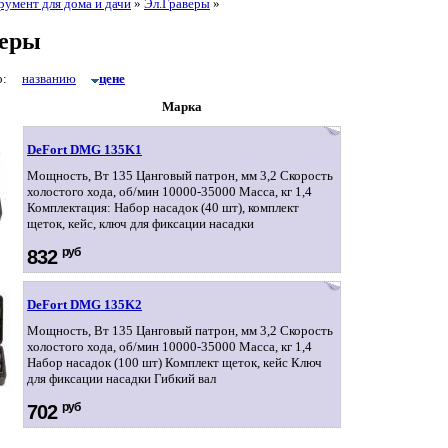
румент для дома и дачи
»
Эл.Граверы
»
веры
по:
названию
цене
Марка
DeFort DMG 135K1
Мощность, Вт 135 Цанговый патрон, мм 3,2 Скорость
холостого хода, об/мин 10000-35000 Масса, кг 1,4
Комплектация: Набор насадок (40 шт), комплект
щеток, кейс, ключ для фиксации насадки
руб
832
DeFort DMG 135K2
Мощность, Вт 135 Цанговый патрон, мм 3,2 Скорость
холостого хода, об/мин 10000-35000 Масса, кг 1,4
Набор насадок (100 шт) Комплект щеток, кейс Ключ
для фиксации насадки Гибкий вал
руб
702