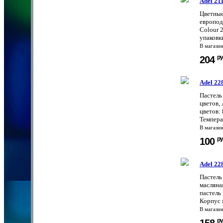
Adel 21
Цветные
европод
Colour 
упаковк
В магази
ру
204
Adel 22
Пастель
цветов,
цветов:
Температ
В магази
ру
100
Adel 22
Пастель
масляна
пастель
Корпус 
В магази
ру
158