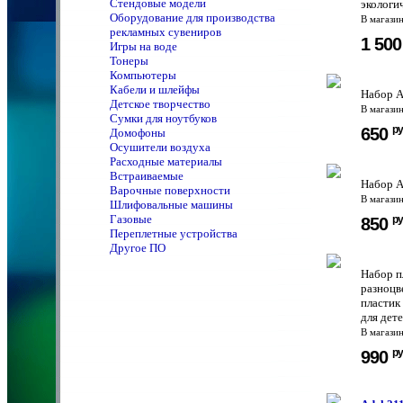
Стендовые модели
экологи
Оборудование для производства
В магази
рекламных сувениров
1 50
Игры на воде
Тонеры
Компьютеры
Кабели и шлейфы
Набор A
Детское творчество
В магази
Сумки для ноутбуков
ру
650
Домофоны
Осушители воздуха
Расходные материалы
Встраиваемые
Набор A
Варочные поверхности
В магази
Шлифовальные машины
Газовые
ру
850
Переплетные устройства
Другое ПО
Набор п
разноцв
пластик
для дете
В магази
ру
990