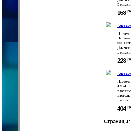
В магази
ру
158
Adel 42
Пастель
Пастель
000Тип:
Диаметр
В магази
ру
223
Adel 42
Пастель
428-181
пластик
пастель
В магази
ру
404
Страницы: