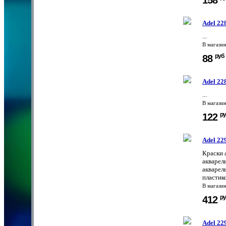
Adel 22
...
В магази
руб
88
Adel 22
...
В магази
ру
122
Adel 22
Краски 
акварел
акварел
пластик
В магази
ру
412
Adel 22