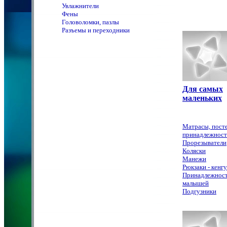
Увлажнители
Фены
Головоломки, пазлы
Разъемы и переходники
Для самых
маленьких
Матрасы, пост
принадлежнос
Прорезыватели
Коляски
Манежи
Рюкзаки - кенг
Принадлежност
малышей
Подгузники