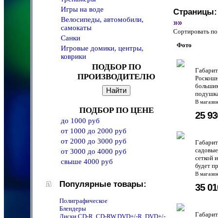
Игры на воде
Страницы:
Велосипеды, автомобили,
»»
самокаты
Сортировать 
Санки
Фото
Игровые домики, центры,
коврики
ПОДБОР ПО
Габари
ПРОИЗВОДИТЕЛЮ
Роскошн
большим
подушка
В магази
ПОДБОР ПО ЦЕНЕ
25 9
до 1000 руб
от 1000 до 2000 руб
от 2000 до 3000 руб
Габарит
садовые
от 3000 до 4000 руб
сеткой 
свыше 4000 руб
будет п
В магази
Популярные товары:
35 0
Полиграфическое
Блендеры
Габари
Диски CD-R, CD-RW,DVD+/-R, DVD+/-