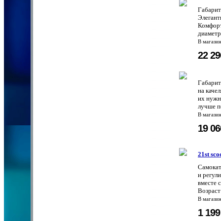
Габари
Элегант
Комфорт
диаметр
В магази
22 2
Габарит
на каче
их нужн
лучше п
В магази
19 0
21st sc
Самокат
и регул
вместе 
Возраст:
В магази
1 19