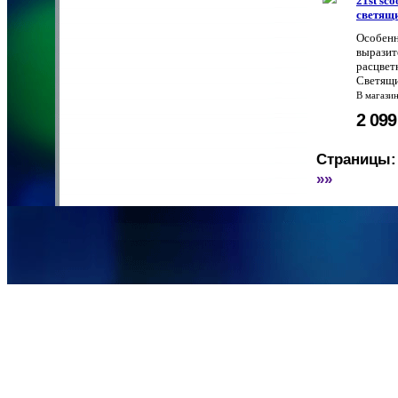
21st sc
светящи
Особенн
выразит
расцвет
Светящи
В магази
2 09
Страницы:
»»