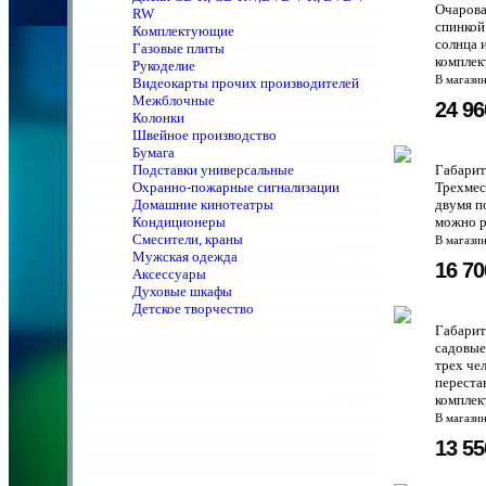
Очарова
RW
спинкой
Комплектующие
солнца 
Газовые плиты
комплект
Рукоделие
В магази
Видеокарты прочих производителей
Межблочные
24 9
Колонки
Швейное производство
Бумага
Подставки универсальные
Габари
Охранно-пожарные сигнализации
Трехмес
Домашние кинотеатры
двумя п
Кондиционеры
можно ре
Смесители, краны
В магази
Мужская одежда
16 7
Аксессуары
Духовые шкафы
Детское творчество
Габарит
садовые
трех че
переста
комплек
В магази
13 5