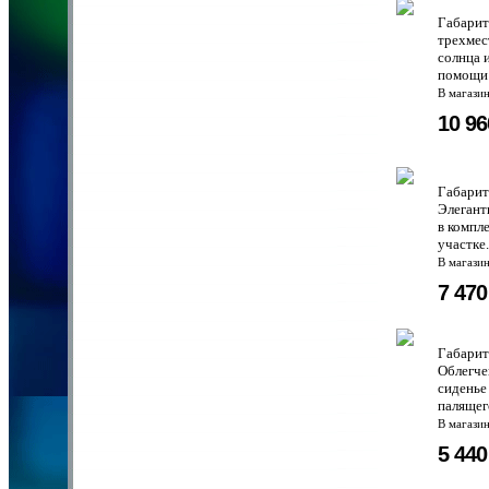
Габарит
трехмес
солнца 
помощи 
В магази
10 9
Габари
Элегант
в компл
участке
В магази
7 47
Габари
Облегче
сиденье
палящег
В магази
5 44