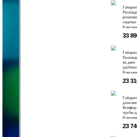
Габари
Расклад
решения
сиденье
В магази
33 8
Габари
Расклад
на даче
удобное
В магази
23 3
Габарит
дополне
Комфорт
трубы д
В магази
23 7