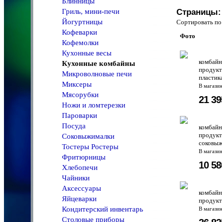
Блинницы
Гриль, мини-печи
Страницы:
Йогуртницы
Сортировать 
Кофеварки
Фото
Кофемолки
Кухонные весы
комбайн
Кухонные комбайны
продукт
Микроволновые печи
пластик
Миксеры
В магази
Мясорубки
21 3
Ножи и ломтерезки
Пароварки
Посуда
комбайн
продукт
Соковыжималки
соковы
Тостеры Ростеры
В магази
Фритюрницы
10 5
Хлебопечи
Чайники
Аксессуары
комбайн
Яйцеварки
продукт
Кондитерский инвентарь
В магази
Столовые приборы