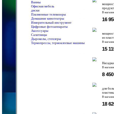
Ванны
мощност
Офисная мебель
продукт
диски
В магази
Плазменные телевизоры
16 9
Домашние кинотеатры
Измерительный инструмент
Цифровые фотоаппараты
Аксессуары
мощност
Салатницы
из плас
Дыроколы, степлеры
В магази
Термопрессы, термоклеевые машины
15 1
Насадка
В магази
8 45
для бол
пластик
В магази
18 6