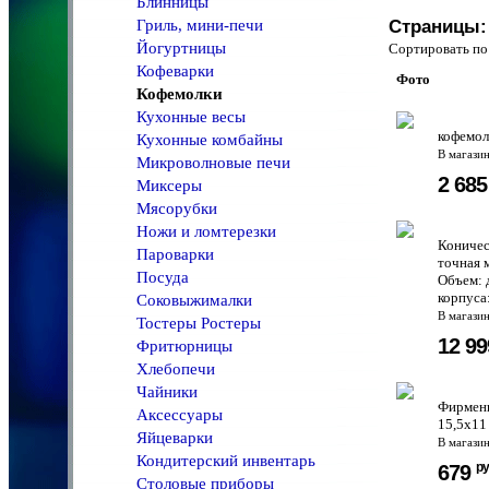
Блинницы
Гриль, мини-печи
Страницы:
Йогуртницы
Сортировать 
Кофеварки
Фото
Кофемолки
Кухонные весы
кофемол
Кухонные комбайны
В магази
Микроволновые печи
2 68
Миксеры
Мясорубки
Ножи и ломтерезки
Коничес
Пароварки
точная 
Посуда
Объем: 
корпуса
Соковыжималки
В магази
Тостеры Ростеры
12 9
Фритюрницы
Хлебопечи
Чайники
Фирменн
Аксессуары
15,5х11
Яйцеварки
В магази
Кондитерский инвентарь
ру
679
Столовые приборы