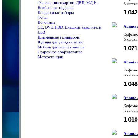
Фанера, гипсокартон, ДВП, МДФ.
В магази
Необычные подарки
1 04
Подарочные наборы
Фены
Полочные
Atlanta
CD, DVD, FDD, Внешние накопители
USB
Кофемол
Плазменные телевизоры
В магази
Щипцы для укладки волос
1 07
Мебель для ванных комнат
Сварочное оборудование
Метеостанции
Atlanta
Кофемол
В магази
1 04
Atlant
Кофемол
В магази
1 01
Atlant