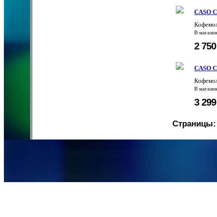
CASO Co
Кофемол
В магази
2 75
CASO Co
Кофемол
В магази
3 29
Страницы: