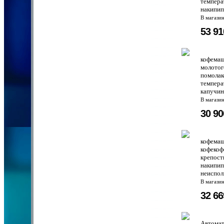
темпера
накипип
В магази
53 9
кофемаш
молотог
помолак
темпера
капучин
В магази
30 9
кофемаш
кофекоф
крепост
накипип
неиспол
В магази
32 6
Автомат