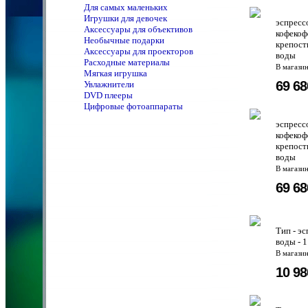
Для самых маленьких
Игрушки для девочек
эспресс
Аксессуары для объективов
кофекоф
Необычные подарки
крепост
Аксессуары для проекторов
воды
Расходные материалы
В магази
Мягкая игрушка
69 6
Увлажнители
DVD плееры
Цифровые фотоаппараты
эспресс
кофекоф
крепост
воды
В магази
69 6
Тип - э
воды - 
В магази
10 9