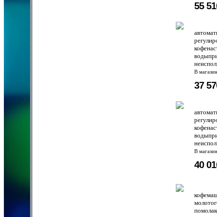
55 5
автомат
регулир
кофенас
водыпри
неиспол
В магази
37 5
автомат
регулир
кофенас
водыпри
неиспол
В магази
40 0
кофемаш
молотог
помолак