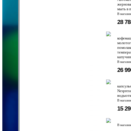
жернова
мыть в 
В магази
28 7
кофемаш
молотог
помолак
темпера
капучин
В магази
26 9
капсуль
Nespres
водыотк
В магази
15 2
В магази