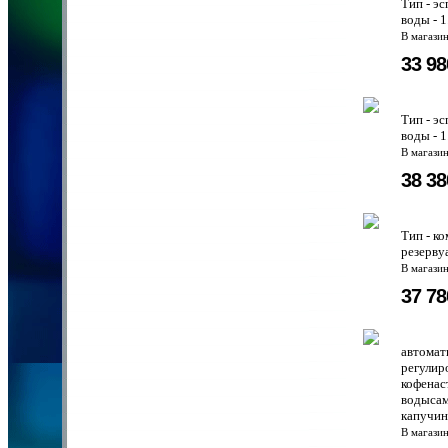
Тип - э
воды - 
В магази
33 9
Тип - э
воды - 
В магази
38 3
Тип - к
резерву
В магази
37 7
автомат
регулир
кофенас
водысам
капучин
В магази