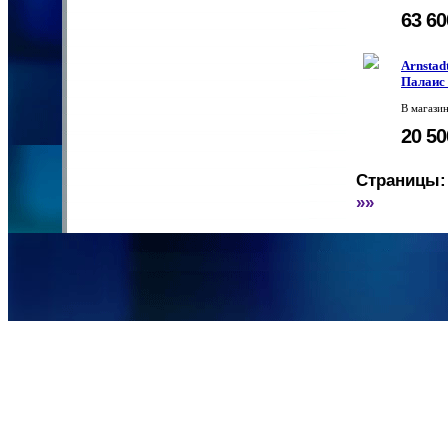
63 6
Arnstad
Палаис 
В магази
20 5
Страницы:
»»