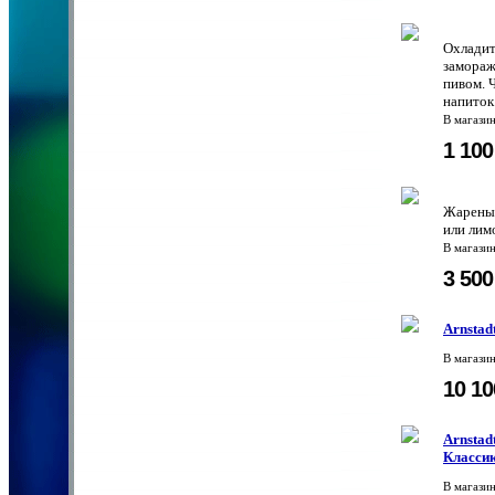
Охладит
замораж
пивом. 
напиток
В магази
1 10
Жареный
или лим
В магази
3 50
Arnstad
В магази
10 1
Arnstad
Класси
В магази