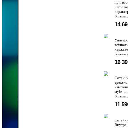
пригото
нагрева
характе
В магази
14 6
Универс
техноло
нержаве
В магази
16 3
Сотейни
трехсло
изготов
style=...
В магази
11 5
Сотейни
Внутрен