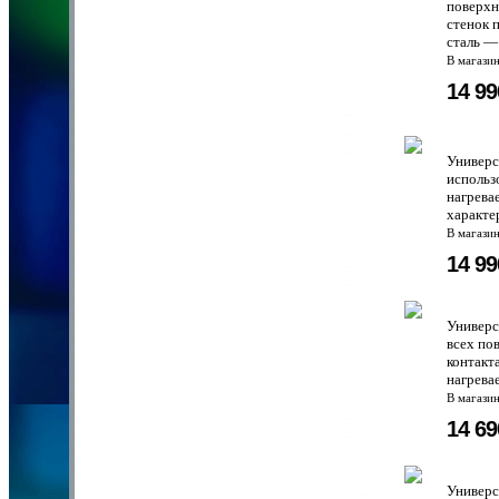
поверхн
стенок 
сталь —
В магази
14 9
Универс
использ
нагрева
характе
В магази
14 9
Универс
всех по
контакт
нагрева
В магази
14 6
Универс