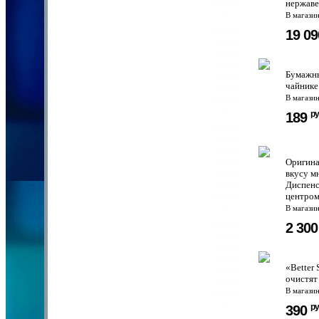
нержаве
В магази
19 0
Бумажны
чайнике
В магази
ру
189
Оригина
вкусу м
Диспенс
центром
В магази
2 30
«Better
очистят
В магази
ру
390