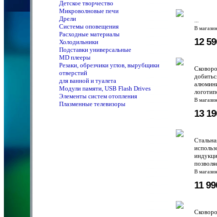
Детское творчество
Микроволновые печи
Дрели
...
Системы оповещения
В магази
Расходные материалы
12 5
Холодильники
Подставки универсальные
MD плееры
Резаки, обрезчики углов, вырубщики
Сковоро
отверстий
добитьс
для ванной и туалета
алюмини
Модули памяти, USB Flash Drives
логотип
Элементы систем отопления
В магази
Плазменные телевизоры
13 1
Стальна
использ
индукци
позволя
В магази
11 9
Сковоро