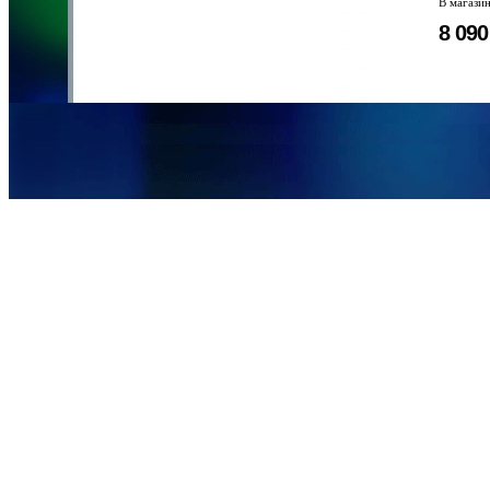
В магази
8 09