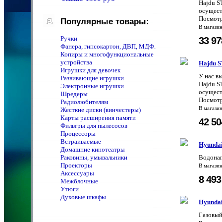
Hajdu S
осущест
Посмотр
Популярные товары:
В магази
Ручки
33 9
Фанера, гипсокартон, ДВП, МДФ.
Копиры и многофункциональные
устройства
Hajdu 
Игрушки для девочек
У нас в
Развивающие игрушки
Hajdu S
Электронные игрушки
осущест
Шредеры
Посмотр
Радиолюбителям
В магази
Жесткие диски (винчестеры)
Карты расширения памяти
42 5
Фильтры для пылесосов
Процессоры
Встраиваемые
Hyunda
Домашние кинотеатры
Раковины, умывальники
Водонаг
Проекторы
В магази
Аксессуары
8 49
Межблочные
Утюги
Духовые шкафы
Hyundai
Газовый