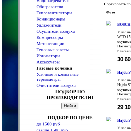
Водонагреватели
Сортировать 
Обогреватели
Фото
Тепловентиляторы
Кондиционеры
BOSCH
Увлажнители
Осушители воздуха
У нас в
WTD 15 
Компрессоры
осущест
Метеостанции
Посмотр
Тепловые завесы
В магази
Ионизаторы
30 6
Аксессуары
Газовые колонки
Hajdu 
Уличные и комнатные
термометры
У нас в
Hajdu S
Очистители воздуха
осущест
ПОДБОР ПО
Посмотр
ПРОИЗВОДИТЕЛЮ
В магази
29 1
ПОДБОР ПО ЦЕНЕ
Hajdu 
до 1500 руб
У нас в
свыше 1500 руб