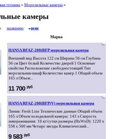
вая техника
»
Морозильные камеры
»
льные камеры
по:
названию
цене
Марка
HANSA RFAZ-200iBFP морозильная камера
Внешний вид Высота 122 см Ширина 56 см Глубина
56 см Цвет белый Количество дверей 1 Основные
свойства Расположение свободностоящий Тип
морозильник-шкаф Количество камер 1 Общий объем
165 л Объем...
руб
11 700
HANSA RFAZ-200iBFP(V) морозильная камера
Линия: Fresh Line Технические данные Общий объем:
165 л Объем холодильной камеры: 143 л Скорость
замораживания: 16 кг/сутки размеры (HxWxD): 1220 x
558 x 560 мм Четыре звезды Климатический...
руб
9 583